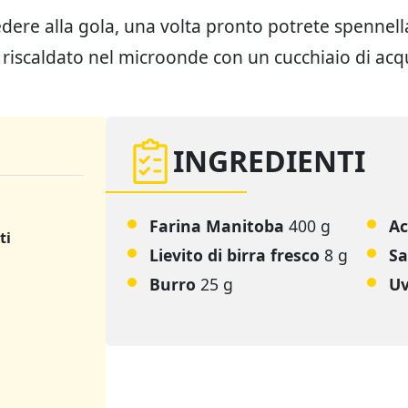
edere alla gola, una volta pronto potrete spennell
e riscaldato nel microonde con un cucchiaio di acq
INGREDIENTI
Farina Manitoba
400 g
Ac
ti
Lievito di birra fresco
8 g
Sa
Burro
25 g
Uv