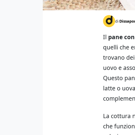
di
Dissapo
Il
pane con
quelli che 
trovano dei
uovo e asso
Questo pane
latte o uov
complemen
La cottura 
che funzion