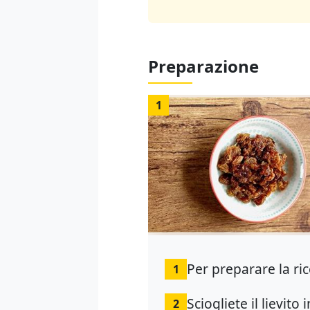
Preparazione
1
Per preparare la ri
1
Sciogliete il lievito
2