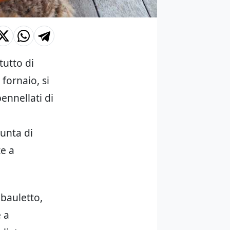
tutto di
fornaio, si
ennellati di
unta di
te a
 bauletto,
 a