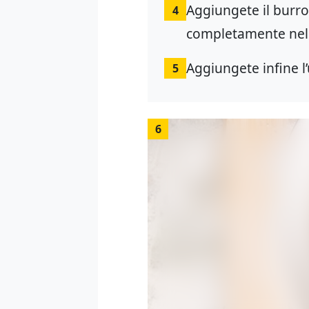
Aggiungete il burro
4
completamente nell
Aggiungete infine l
5
6