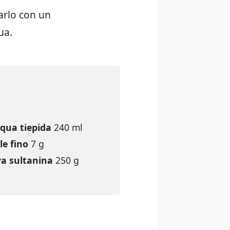
arlo con un
ua.
qua tiepida
240 ml
le fino
7 g
a sultanina
250 g