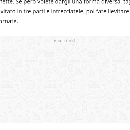
fette. Se però volete dargli una forma diversa, ta
evitato in tre parti e intrecciatele, poi fate lievitar
fornate.