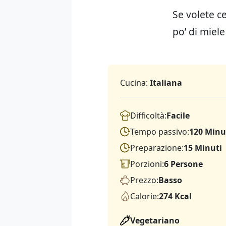
Se volete c
po’ di miel
Cucina:
Italiana
Difficoltà:
Facile
Tempo passivo:
120 Minu
Preparazione:
15 Minuti
Porzioni:
6 Persone
Prezzo:
Basso
Calorie:
274 Kcal
Vegetariano