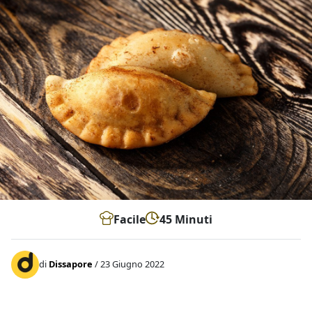
Facile
45 Minuti
di
Dissapore
/ 23 Giugno 2022