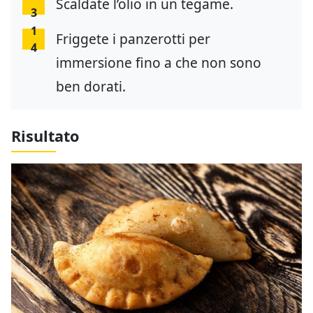
Scaldate l’olio in un tegame.
3
1
Friggete i panzerotti per
4
immersione fino a che non sono
ben dorati.
Risultato