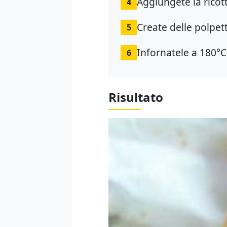
Aggiungete la ricot
4
Create delle polpet
5
Infornatele a 180°C
6
Risultato