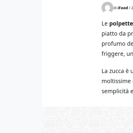
di
iFood
/ 
Le
polpette
piatto da pr
profumo del
friggere, un
La zucca è 
moltissime 
semplicità 