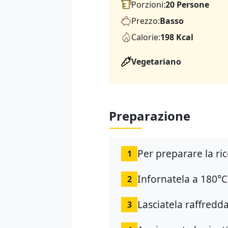
Porzioni:
20 Persone
Prezzo:
Basso
Calorie:
198 Kcal
Vegetariano
Preparazione
Per preparare la rice
1
Infornatela a 180°C
2
Lasciatela raffredda
3