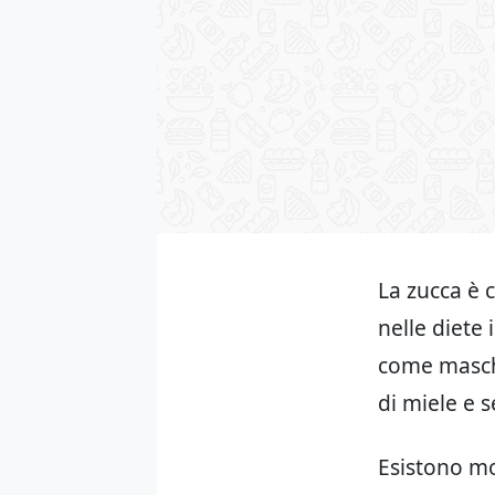
La zucca è 
nelle diete 
come mascher
di miele e s
Esistono mo