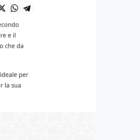
secondo
e e il
no che da
ideale per
r la sua