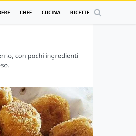
BERE
CHEF
CUCINA
RICETTE
a
terno, con pochi ingredienti
oso.