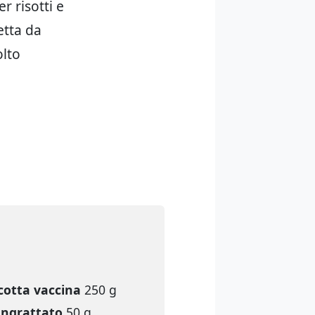
r risotti e
etta da
olto
cotta vaccina
250 g
ngrattato
50 g