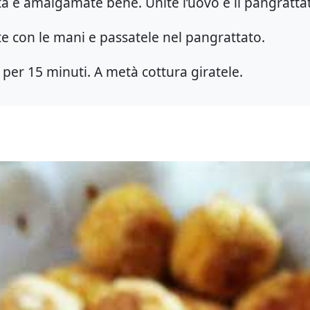
ta e amalgamate bene. Unite l’uovo e il pangratta
te con le mani e passatele nel pangrattato.
 per 15 minuti. A metà cottura giratele.