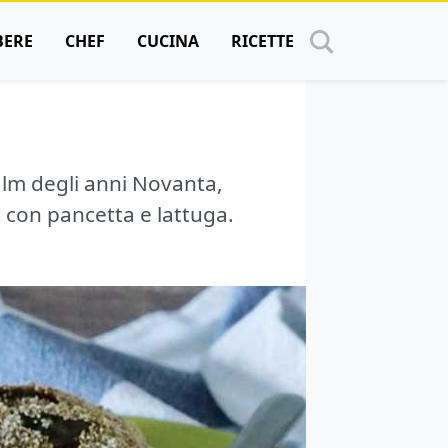
BERE
CHEF
CUCINA
RICETTE
film degli anni Novanta,
i con pancetta e lattuga.