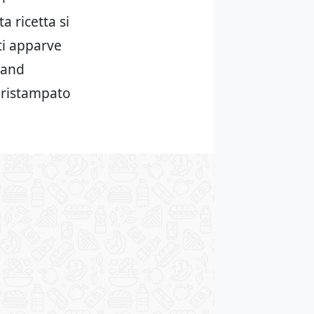
a ricetta si
tti apparve
 and
e ristampato