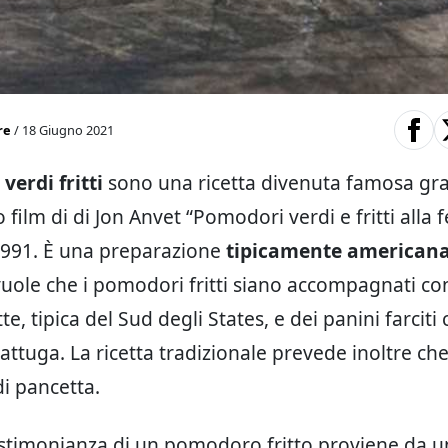
re
/ 18 Giugno 2021
erdi fritti
sono una ricetta divenuta famosa gra
film di di Jon Anvet “Pomodori verdi e fritti alla 
1991. È una preparazione
tipicamente american
vuole che i pomodori fritti siano accompagnati co
tte, tipica del Sud degli States, e dei panini farciti
attuga. La ricetta tradizionale prevede inoltre che 
di pancetta.
stimonianza di un pomodoro fritto proviene da u