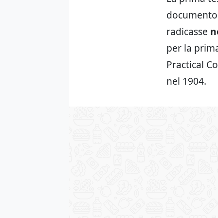
documento it
radicasse
n
per la prim
Practical C
nel 1904.