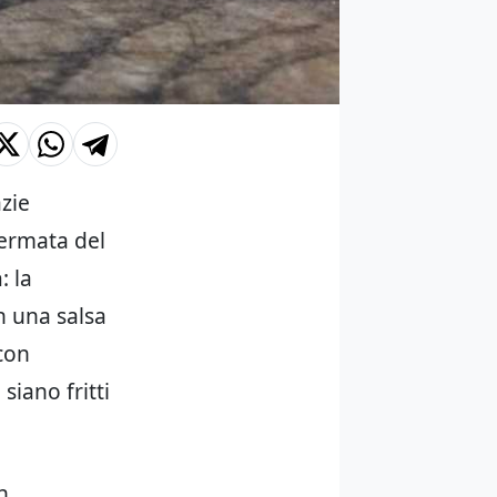
zie
fermata del
a
: la
n una salsa
 con
siano fritti
n