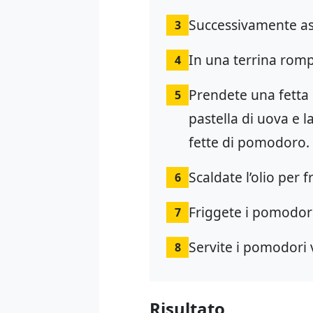
Successivamente asc
3
In una terrina rompe
4
Prendete una fetta 
5
pastella di uova e l
fette di pomodoro.
Scaldate l’olio per f
6
Friggete i pomodori
7
Servite i pomodori v
8
Risultato