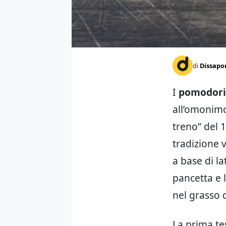
di
Dissapo
I
pomodori v
all’omonimo 
treno” del 
tradizione 
a base di la
pancetta e l
nel grasso 
La prima te