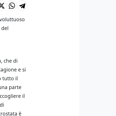
voluttuoso
 del
, che di
tagione e si
tutto il
 una parte
cogliere il
di
crostata è