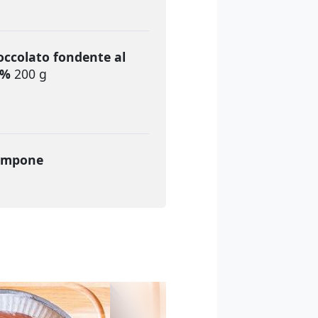
occolato fondente al
0%
200 g
ampone