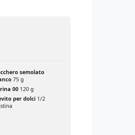
cchero semolato
anco
75 g
rina 00
120 g
evito per dolci
1/2
stina