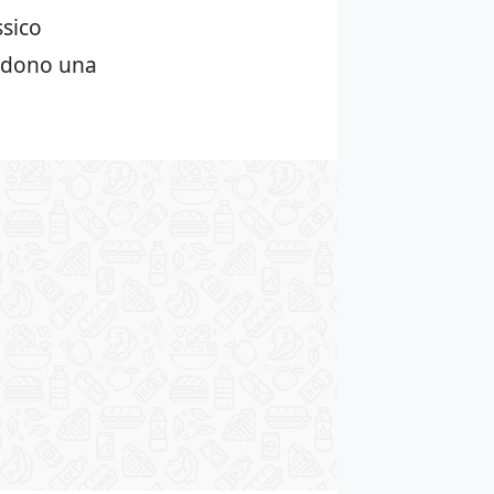
ssico
vedono una