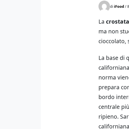
di
iFood
/ 
La
crostat
ma non stuc
cioccolato,
La base di q
californian
norma viene
prepara con
bordo inter
centrale più
ripieno. Sa
californian