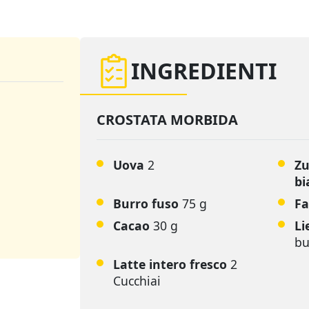
INGREDIENTI
CROSTATA MORBIDA
Uova
2
Zu
bi
Burro fuso
75 g
Fa
Cacao
30 g
Li
bu
Latte intero fresco
2
Cucchiai