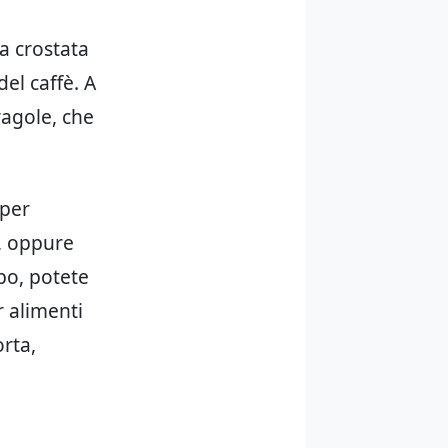
a crostata
el caffè. A
ragole, che
 per
o, oppure
po, potete
r alimenti
orta,