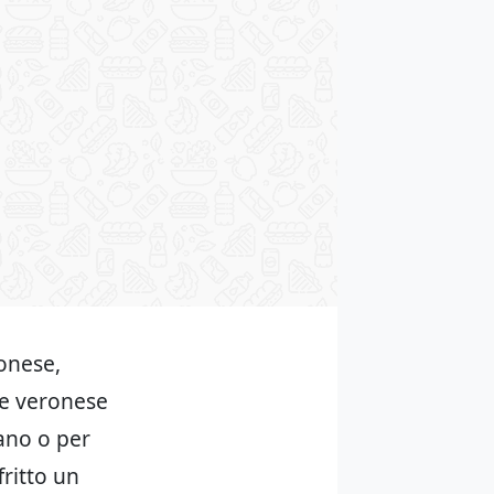
onese,
te veronese
iano o per
fritto un