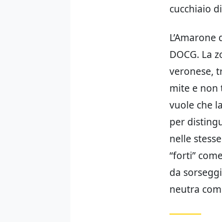
cucchiaio di
L’Amarone d
DOCG. La zo
veronese, tr
mite e non 
vuole che l
per disting
nelle stess
“forti” com
da sorseggi
neutra come 