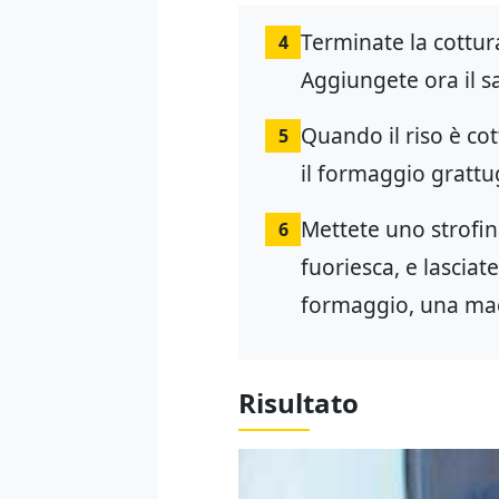
Terminate la cottur
4
Aggiungete ora il sa
Quando il riso è co
5
il formaggio grattug
Mettete uno strofin
6
fuoriesca, e lasciat
formaggio, una maci
Risultato