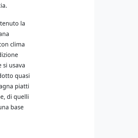
ia.
ttenuto la
tana
 con clima
dizione
e si usava
dotto quasi
agna piatti
, di quelli
 una base