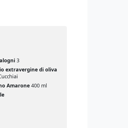
alogni
3
io extravergine di oliva
Cucchiai
no Amarone
400 ml
le