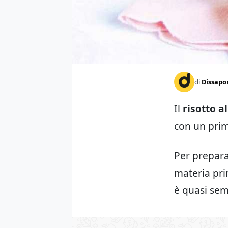
di
Dissapo
Il
risotto a
con un prim
Per preparar
materia prim
è quasi sem