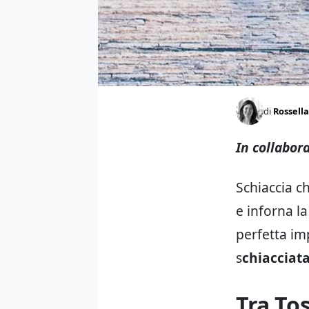
di
Rossella
In collabor
Schiaccia c
e inforna l
perfetta im
s
chiacciat
Tra To