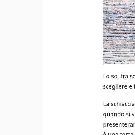
Lo so, tra s
scegliere e
La schiaccia
quando si 
presenterann
è una torta,