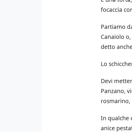
focaccia con
Partiamo da
Canaiolo o, 
detto anch
Lo schiccher
Devi mettere
Panzano, vic
rosmarino, 
In qualche c
anice pesta