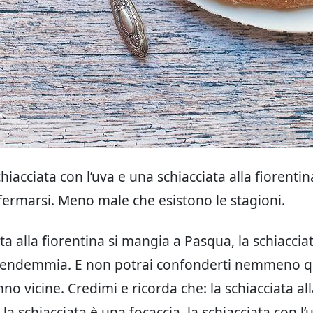
chiacciata con l’uva e una schiacciata alla fiorenti
 fermarsi. Meno male che esistono le stagioni.
ta alla fiorentina si mangia a Pasqua, la schiacciat
vendemmia. E non potrai confonderti nemmeno q
o vicine. Credimi e ricorda che: la schiacciata all
 la schiacciata è una focaccia, la schiacciata con l