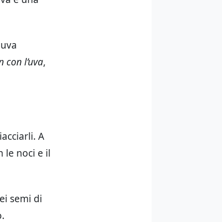
 uva
n con l’uva
,
acciarli. A
le noci e il
ei semi di
.