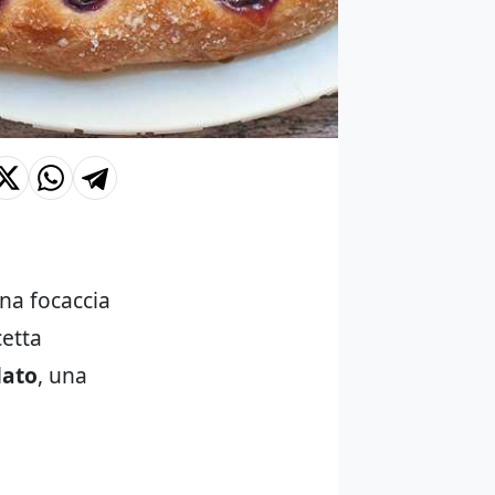
una focaccia
cetta
lato
, una