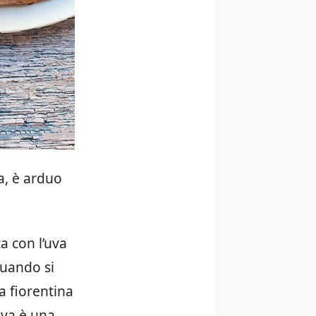
na, è arduo
a con l’uva
uando si
a fiorentina
’uva è una