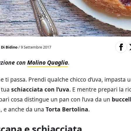
 Di Bidino
/ 9 Settembre 2017
azione con
Molino Quaglia
.
he ti passa. Prendi qualche chicco d’uva, impasta 
a tua
schiacciata con l’uva
. E mentre prepari la ri
pari cosa distingue un pan con l’uva da un
buccel
a
, e anche da una
Torta Bertolina
.
scana e schiacciata