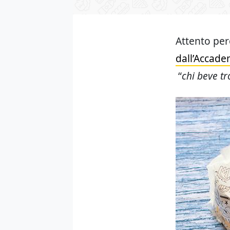
Attento pe
dall’Accade
“
chi beve t