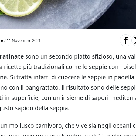
re
/ 11 Novembre 2021
ratinate
sono un secondo piatto sfizioso, una val
a ricette più tradizionali come le seppie con i pisell
ne. Si tratta infatti di cuocere le seppie in padella 
orno con il pangrattato, il risultato sono delle sep
i in superficie, con un insieme di sapori mediterr
gusto sapido della seppia.
 un mollusco carnivoro, che vive sia negli oceani 
o, può arrivare a una lunghezza di 12 metri, ma