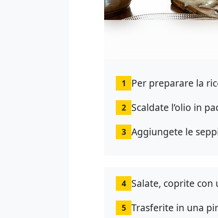
Per preparare la rice
1
Scaldate l’olio in pa
2
Aggiungete le seppi
3
Salate, coprite con
4
Trasferite in una pi
5