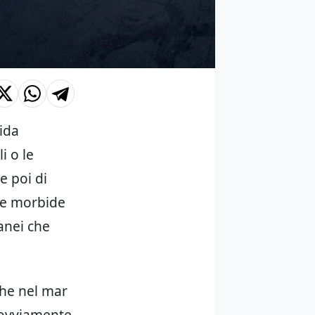
ida
i o le
e poi di
pie morbide
anei che
che nel mar
 ovviamente