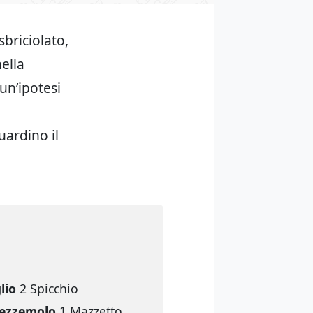
briciolato,
ella
 un’ipotesi
uardino il
lio
2 Spicchio
rezzemolo
1 Mazzetto