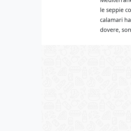
le seppie c
calamari ha
dovere, so