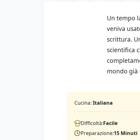
Un tempo la
veniva usat
scrittura. U
scientifica 
completamen
mondo già n
Cucina:
Italiana
Difficoltà:
Facile
Preparazione:
15 Minuti