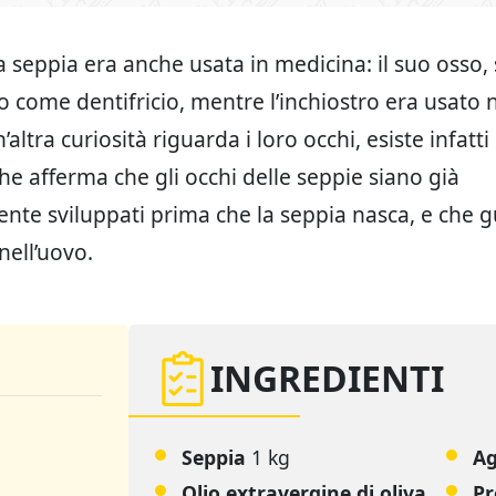
 seppia era anche usata in medicina: il suo osso, s
o come dentifricio, mentre l’inchiostro era usato n
n’altra curiosità riguarda i loro occhi, esiste infatti
che afferma che gli occhi delle seppie siano già
te sviluppati prima che la seppia nasca, e che g
ell’uovo.
INGREDIENTI
Seppia
1 kg
Ag
Olio extravergine di oliva
P