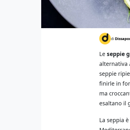
di
Dissapo
Le
seppie g
alternativa 
seppie ripie
finirle in f
ma croccant
esaltano il 
La seppia è
Mediterrane