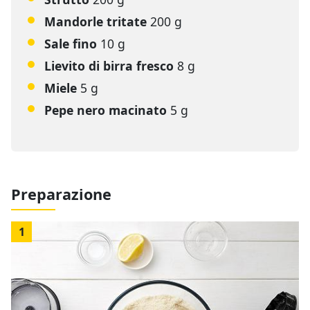
Mandorle tritate
200 g
Sale fino
10 g
Lievito di birra fresco
8 g
Miele
5 g
Pepe nero macinato
5 g
Preparazione
1