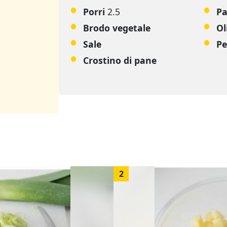
Porri
2.5
P
Brodo vegetale
Ol
Sale
Pe
Crostino di pane
2