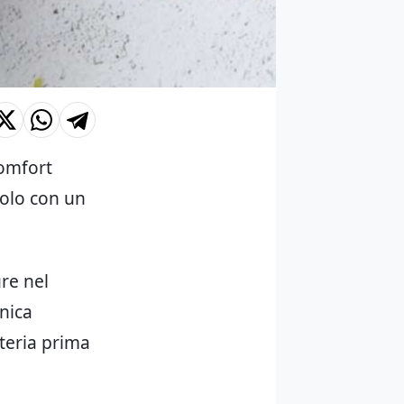
comfort
solo con un
re nel
nica
ateria prima