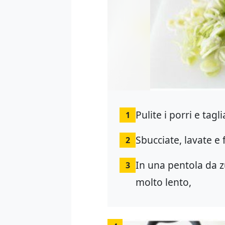
Pulite i porri e tagl
1
Sbucciate, lavate e 
2
In una pentola da z
3
molto lento,