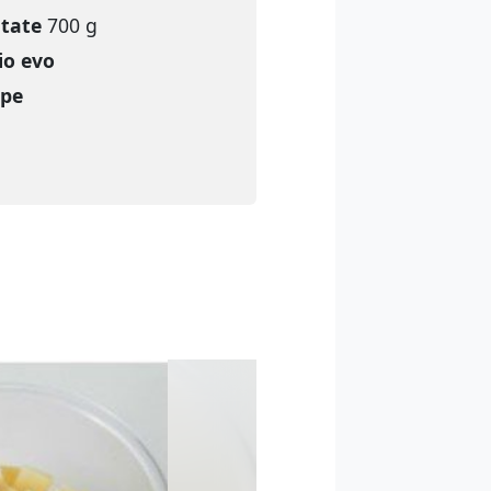
atate
700 g
io evo
pe