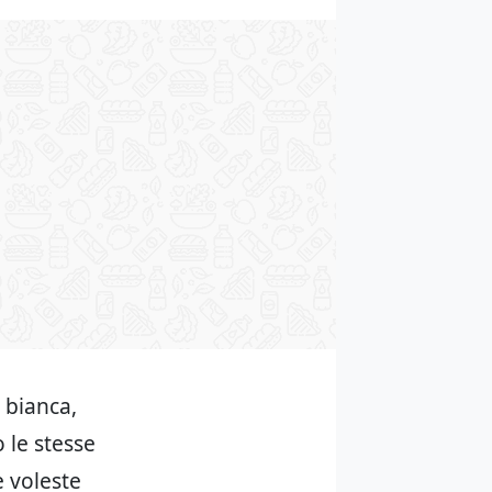
 bianca,
o le stesse
e voleste