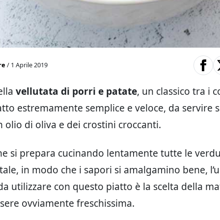
re
/ 1 Aprile 2019
ella
vellutata di porri e patate
, un classico tra i 
atto estremamente semplice e veloce, da servire 
 olio di oliva e dei crostini croccanti.
he si prepara cucinando lentamente tutte le verdu
ale, in modo che i sapori si amalgamino bene, l’u
da utilizzare con questo piatto è la scelta della m
sere ovviamente freschissima.