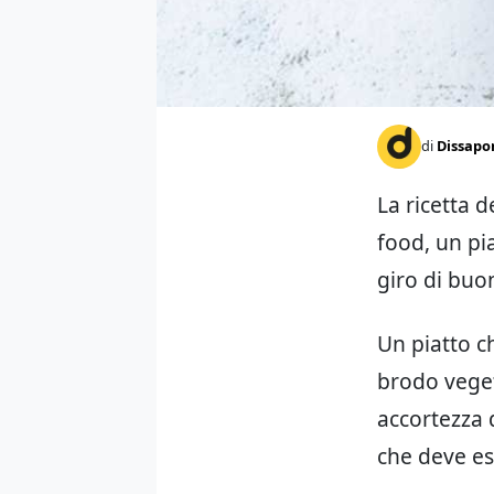
di
Dissapo
La ricetta d
food, un pi
giro di buon
Un piatto c
brodo veget
accortezza 
che deve es