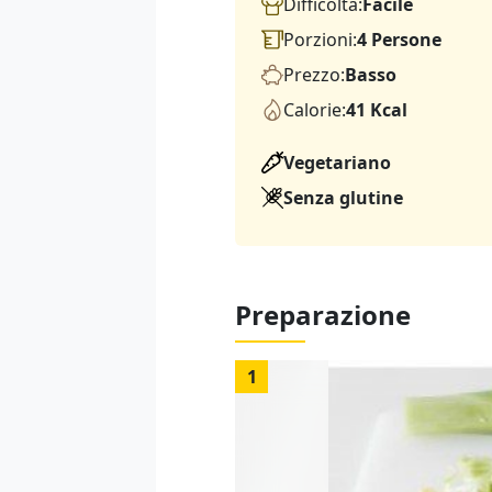
Difficoltà:
Facile
Porzioni:
4 Persone
Prezzo:
Basso
Calorie:
41 Kcal
Vegetariano
Senza glutine
Preparazione
1