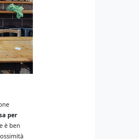
ione
sa per
Se è ben
rossimità