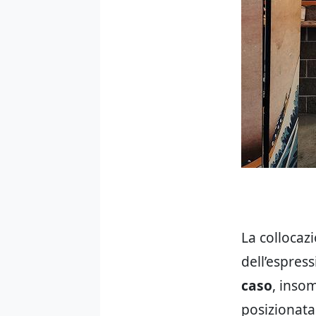
La collocaz
dell’espres
caso
, inso
posizionata