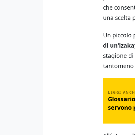
che consente
una scelta 
Un piccolo 
di un’izaka
stagione di
tantomeno 
Glossario
servono 