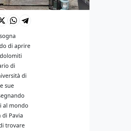
bisogna
rdo di aprire
 dolomiti
rio di
iversità di
le sue
nsegnando
oi al mondo
à di Pavia
 di trovare