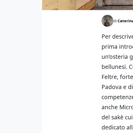
di
Caterin
Per descri
prima intro
un’osteria 
bellunesi. 
Feltre, fort
Padova e di
competenze 
anche Micro
del sakè cui
dedicato all