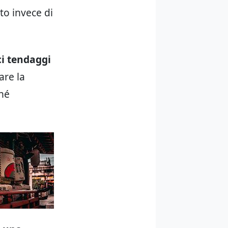
tto invece di
ci tendaggi
are la
 né