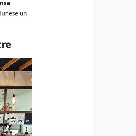
ensa
llunese un
tre