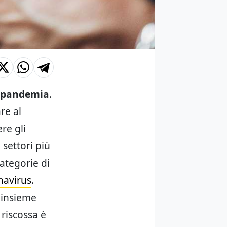
pandemia
.
re al
re gli
 settori più
categorie di
navirus
.
 insieme
 riscossa è