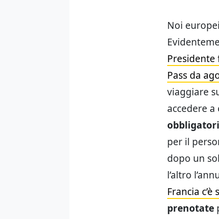
Noi europei
Evidentemen
Presidente 
Pass da agos
viaggiare su
accedere a 
obbligatori
per il perso
dopo un sol
l’altro l’an
Francia c’è
prenotate
p