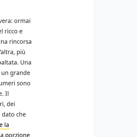
 vera: ormai
l ricco e
una rincorsa
altra, più
ibaltata. Una
e un grande
numeri sono
. Il
i, dei
, dato che
e la
una porzione