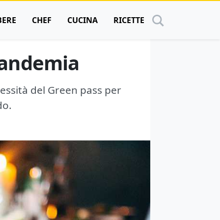
BERE
CHEF
CUCINA
RICETTE
 pandemia
essità del Green pass per
do.