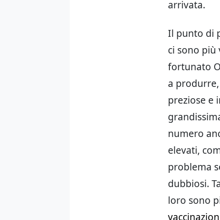
arrivata.
Il punto di
ci sono più
fortunato Oc
a produrre,
preziose e i
grandissima
numero anch
elevati, co
problema s
dubbiosi. T
loro sono p
vaccinazione