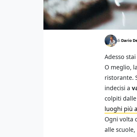
di
Dario D
Adesso stai
O meglio, l
ristorante. 
indecisi a
v
colpiti dall
luoghi più 
Ogni volta 
alle scuole,