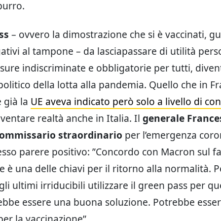
burro.
ss
– ovvero la dimostrazione che si è vaccinati, gua
ativi al tampone – da lasciapassare di utilità pers
sure indiscriminate e obbligatorie per tutti, dive
olitico della lotta alla pandemia. Quello che in Fr
e già la
UE aveva indicato però solo a livello di con
entare realtà anche in Italia. Il
generale France
 commissario straordinario
per l’emergenza coro
resso parere positivo: ”Concordo con Macron sul fa
 è una delle chiavi per il ritorno alla normalità. P
li ultimi irriducibili utilizzare il green pass per qu
ebbe essere una buona soluzione. Potrebbe esse
per la vaccinazione”.