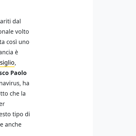
riti dal
onale volto
nta così uno
ancia è
siglio
,
sco Paolo
navirus, ha
tto che la
er
esto tipo di
re anche