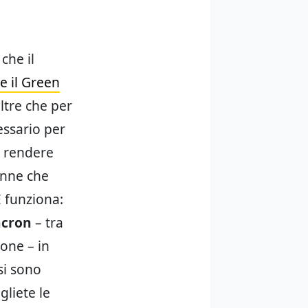
che il
e il Green
oltre che per
essario per
i rendere
anne che
E funziona:
cron
– tra
ione – in
si sono
gliete le