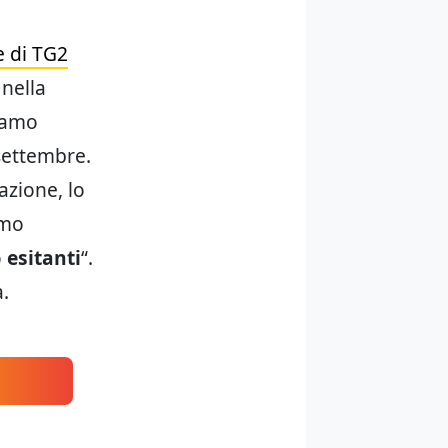
e di TG2
nella
biamo
 settembre.
azione, lo
amo
o
esitanti
“.
a.