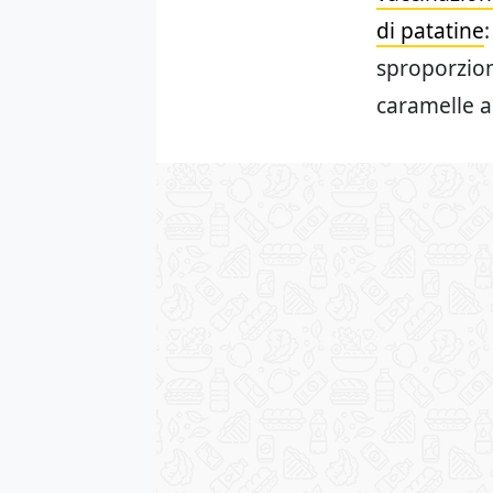
di patatine
sproporzion
caramelle a