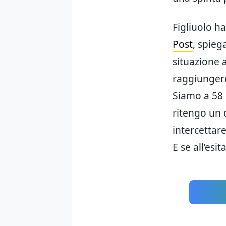
Figliuolo h
Post
, spie
situazione 
raggiungere
Siamo a 58 
ritengo un
intercettare
E se all’esi