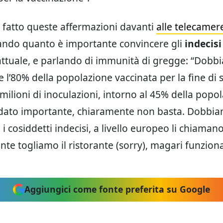
a fatto queste affermazioni davanti
alle telecamer
gando quanto è importante convincere gli
indecisi
attuale, e parlando di immunità di gregge: “Dob
 l’80% della popolazione vaccinata per la fine di
milioni di inoculazioni, intorno al 45% della popol
 dato importante, chiaramente non basta. Dobbi
 i cosiddetti indecisi, a livello europeo li chiaman
tante togliamo il ristorante (sorry), magari funzion
Aggiungici come fonte preferita su Google