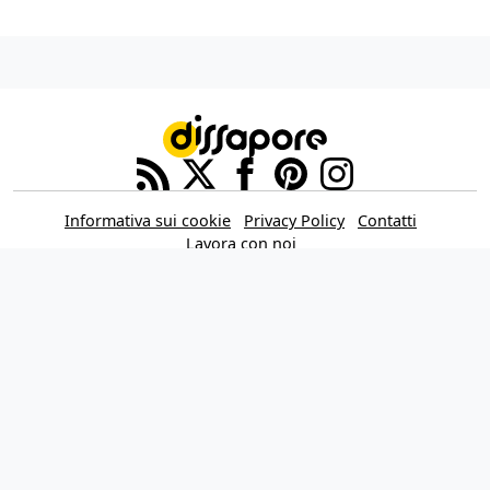
Informativa sui cookie
Privacy Policy
Contatti
Lavora con noi
Aggiorna le impostazioni di tracciamento della pubblicità
IL NETWORK
Multiplayer
Movieplayer
Dissapore
Fidelity House
The Great Pizza
Multiplayer Edizioni
© 2026 Dissapore.com è di proprietà della Dissapore Media S.r.l. a Socio
Unico, REA TR - 105943 – Piazza Europa, 19 – 05100 Terni (TR) Italy – P.IVA
12235531006