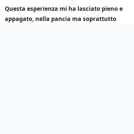
Questa esperienza mi ha lasciato pieno e
appagato, nella pancia ma soprattutto
nell’animo e nel cuore.
Durante il mio
recente viaggio a Doha ho scoperto un Qatar
dalla crescita potenzialmente inarrestabile,
con le sue contraddizioni sì ma anche con
l’affascinante mix fra tecnologia e
arte/cultura araba, però nessuna realtà è
riuscita a colpirmi nel profondo come questa.
“Shay Al Shoomous” è un’oasi di semplicità
e genuinità, un manifesto di autenticità
all’interno di un Paese costruito per
impressionare
, che ha scritto la storia e