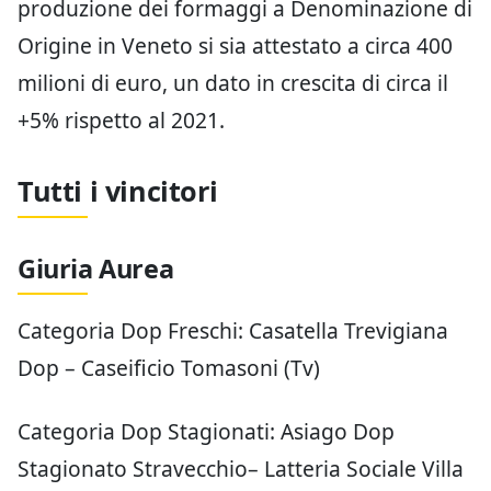
formaggi a marchio
. La produzione
regionale di Grana Padano a marchio, che
assorbe circa un terzo del latte prodotto dagli
allevamenti veneti, è scesa a circa 566 mila
forme (-2,3%, circa 13 mila forme in meno del
2021), mentre la riduzione produttiva
dell’Asiago Dop stata decisamente più
consistente, essendo scesa a circa 1,44
milioni di forme (-8,3%), da imputare
principalmente all’Asiago d’Allevo (-32,3%),
mentre il calo produttivo del Pressato è stato
più contenuto (-2%).
Il Montasio Dop ha registrato una