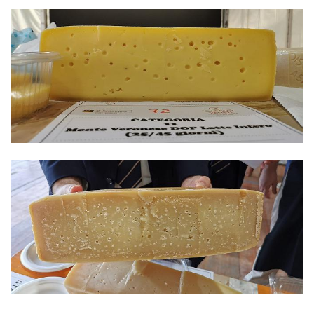
hanno anche la possibilità di partecipare al
Concorso Regionale Caseus Veneti; Caseus
Italie è il percorso riservato ai produttori di
tutta Italia: quest’anno particolare attenzione
è stata dedicata a Puglia, Piemonte, alle
produzioni di montagne e a quelle
dell’appennino. Con Caseus mundi lo sguardo
si amplia e si rivolge ai formaggi stranieri:
quest’anno Bulgaria, Ungheria, Slovacchia e
Polonia ma soprattutto Grecia, con
degustazioni delle Dop Manouri, Feta e
Metsovone. Ormai consolidati il mercato dei
prodotti tipici, dei caseifici e delle PPL (piccole