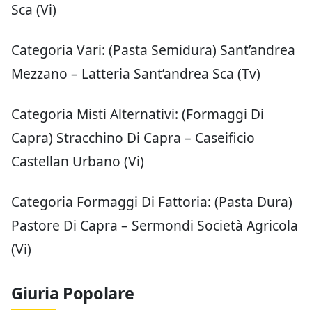
diminuzione del numero di forme prodotte in
Veneto del -5,5% (poco meno di 400 mila) e il
Piave Dop del -9,1% (circa 268 mila forme nel
2022). Infine, il Monte Veronese Dop ha visto
scendere le forme prodotte a circa 91.400
(-8,7%), la produzione di Provolone
Valpadana Dop è diminuita a 24.780 quintali
circa (-4,7%) e quella di Casatella Trevigiana
Dop a 3.660 quintali (-9,2% rispetto alle oltre
4.000 del 2021). Nel complesso, nonostante la
riduzione produttiva, ma considerato gli
incrementi di prezzo registrati nel corso
dell’anno, si stima che nel 2022 il valore della