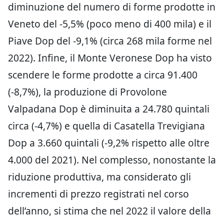
Sono 8 i formaggi a marchio del Veneto
: le
DOP Grana Padano, Asiago, Casatella
Trevigiana, Provolone Valpadana, Monte
Veronese, Piave, Montasio e la Mozzarella
STG.
Secondo i dati dell’
Osservatorio Economico
Agroalimentare di Veneto Agricoltura
, la gran
parte, circa il 70-80%, del latte di origine
veneta viene trasformato in produzioni
casearie (formaggi, yogurt, burro) e oltre la
metà è costituita da formaggi DOP.
Il 2022 ha
segnato una riduzione della produzione di