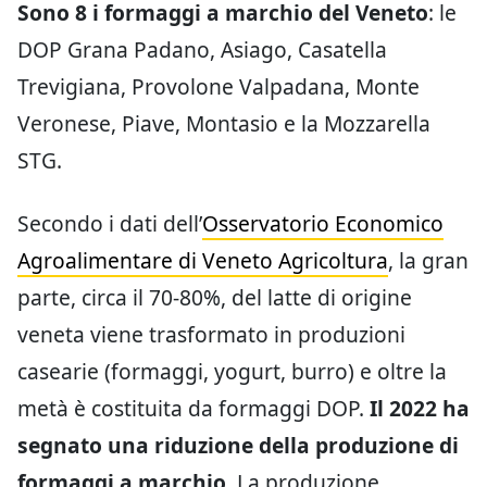
produzioni locali), oltre agli show cooking con
chef e agrichef, lo spazio dedicato alla pizza
con le Dop regionali.
Per la prima volta, invece, presente, un
padiglione Onaf, con attività di
avvicinamento alla figura dell’assaggiatore e
un’area dedicata all’Arte Contemporanea del
Formaggio, per capire che in che direzione
sta andando il mondo della produzione e
dell’affinamento.
Focus Veneto: i numeri dei
formaggi a marchio