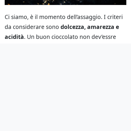
Ci siamo, è il momento dell’assaggio. I criteri
da considerare sono
dolcezza, amarezza e
acidità
. Un buon cioccolato non dev’essre
troppo dolce, lo zucchero non deve coprire,
ma esaltare gli aromi. L’amarezza dovrebbe
essere percepita in sottofondo, se emerge
troppo può essere segno di cacao mediocre,
eccessiva tostatura o fermentazione
insufficiente. L’acidità è una categoria un po’
insidiosa: dev’essere leggera, moderata, non
fastidiosa. Complessivamente il cioccolato
deve lasciare in bocca un
piacere gustativo