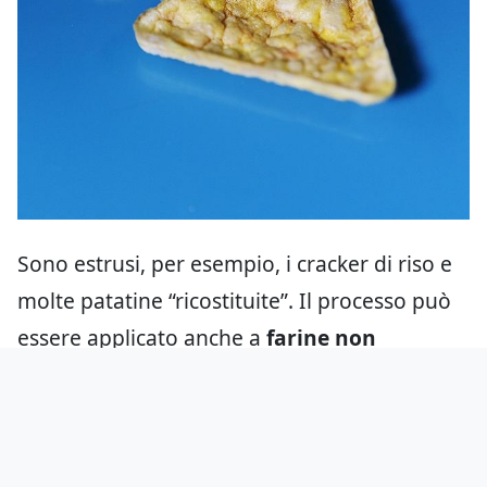
Sono estrusi, per esempio, i cracker di riso e
molte patatine “ricostituite”. Il processo può
essere applicato anche a
farine non
cerealicole
, come quelle di legumi, da cui
nascono molti degli snack proteici oggi molto
diffusi. Anche la fecola di patate può essere
estrusa ed è alla base di molte patatine