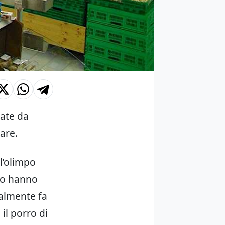
ate da
uare
.
ll’olimpo
ibo hanno
inalmente fa
 il porro di