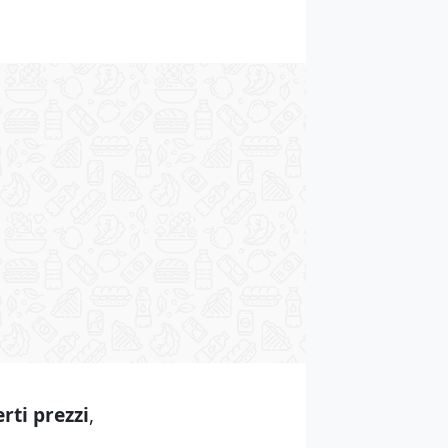
erti prezzi
,