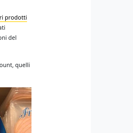
ri prodotti
ati
oni del
ount, quelli