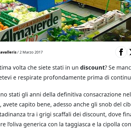
avalleris
/ 2 Marzo 2017
tima volta che siete stati in un
discount
? Se manc
etevi e respirate profondamente prima di contin
ono stati gli anni della definitiva consacrazione ne
, avete capito bene, adesso anche gli snob del c
ittadinanza tra i grigi scaffali dei discount, dove f
ire l’oliva generica con la taggiasca e la cipolla con