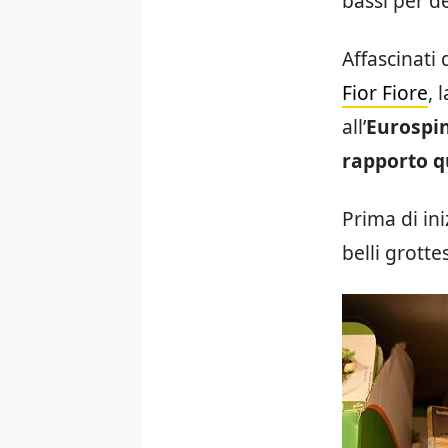
bassi per de
Affascinati 
Fior Fiore
, 
all’
Eurospi
rapporto q
Prima di ini
belli grotte