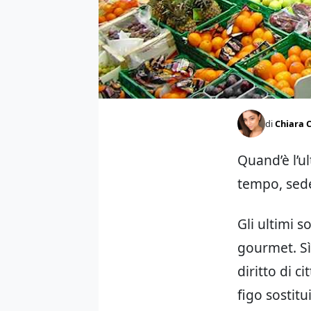
di
Chiara C
Quand’è l’ul
tempo, s
ed
Gli ultimi s
gourmet. Sì
diritto di c
figo sostitu