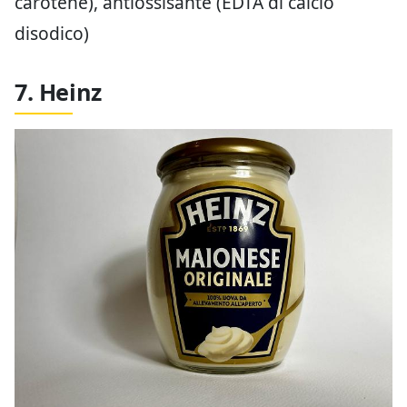
carotene), antiossisante (EDTA di calcio
disodico)
7. Heinz