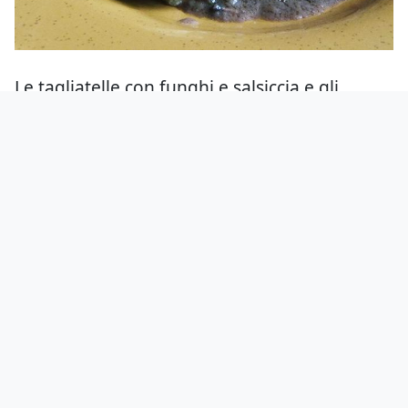
Le tagliatelle con funghi e salsiccia e gli
gnocchi di ricotta con cardi e Parmigiano
seguono la stessa linea: golosi, stimolanti e
veramente abbondanti.
Lo stufato di muscolo di manzo con polenta è
da manuale: morbido, sugoso e pepato.
Sui dolci ci arrendiamo, la pancia è piena e il
palato soddisfatto.
Il prezzo