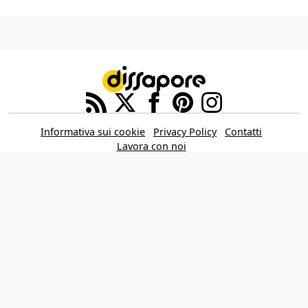
Informativa sui cookie
Privacy Policy
Contatti
Lavora con noi
Aggiorna le impostazioni di tracciamento della pubblicità
IL NETWORK
Multiplayer
Movieplayer
Dissapore
Fidelity House
The Great Pizza
Multiplayer Edizioni
© 2026 Dissapore.com è di proprietà della Dissapore Media S.r.l. a Socio
Unico, REA TR - 105943 – Piazza Europa, 19 – 05100 Terni (TR) Italy – P.IVA
12235531006