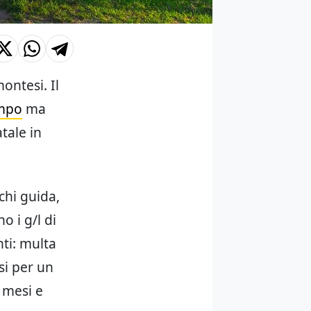
ontesi. Il
empo
ma
tale in
chi guida,
o i g/l di
ti: multa
si per un
6 mesi e