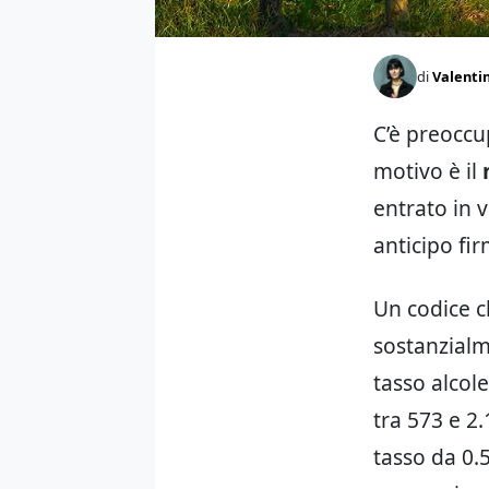
di
Valentin
C’è preoccup
motivo è il
entrato in 
anticipo fi
Un codice c
sostanzialme
tasso alcol
tra 573 e 2
tasso da 0.5