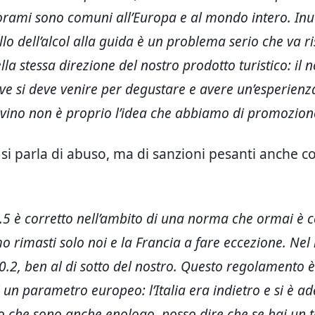
orami sono comuni all’Europa e al mondo intero. Inut
llo dell’alcol alla guida è un problema serio che va r
lla stessa direzione del nostro prodotto turistico: il 
ove si deve venire per degustare e avere un’esperienz
vino non è proprio l’idea che abbiamo di promozion
si parla di abuso, ma di sanzioni pesanti anche c
 0.5 è corretto nell’ambito di una norma che ormai è 
mo rimasti solo noi e la Francia a fare eccezione. Ne
i 0.2, ben al di sotto del nostro. Questo regolamento è
i un parametro europeo: l’Italia era indietro e si è a
to che sono anche enologo, posso dire che se hai un 