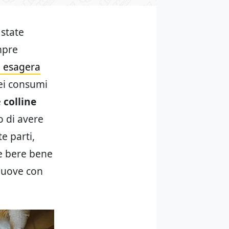
 state
mpre
i esagera
dei consumi
e
colline
o di avere
e parti,
 e bere bene
 muove con