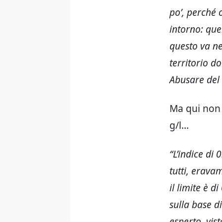
po’, perché 
intorno: que
questo va ne
territorio d
Abusare del 
Ma qui non 
g/l…
“L’indice di
tutti, erava
il limite è d
sulla base d
esperto, vis