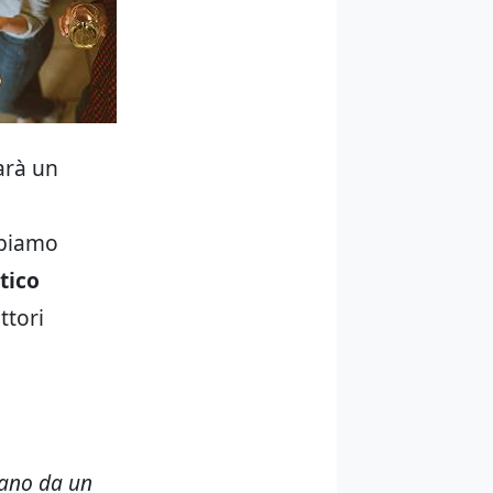
arà un
bbiamo
tico
ttori
vano da un