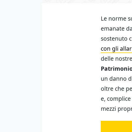
Le norme so
emanate da 
sostenuto c
con gli alla
delle nostre
Patrimonio
un danno do
oltre che pe
e, complice 
mezzi propr