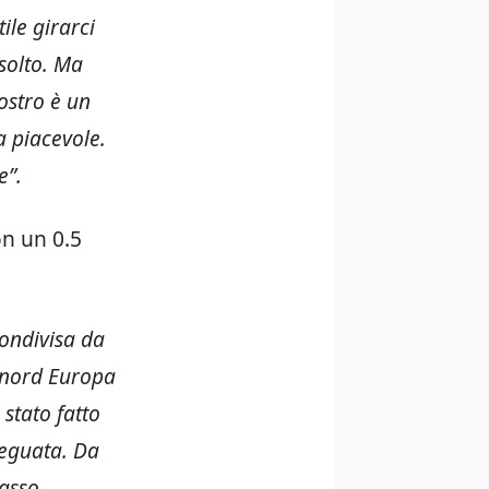
ile girarci
isolto. Ma
nostro è un
a piacevole.
e”.
on un 0.5
condivisa da
l nord Europa
 stato fatto
deguata. Da
tasso