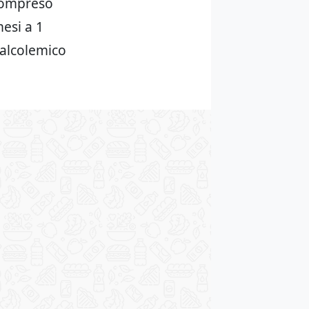
 compreso
mesi a 1
 alcolemico