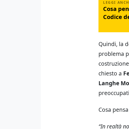
Cosa pen
Codice de
Quindi, la 
problema per
costruzione
chiesto a
Fe
Langhe Mo
preoccupati
Cosa pensa 
“In realtà n