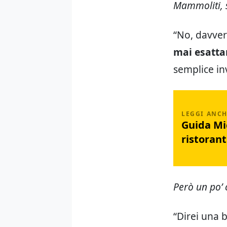
Mammoliti, 
“No, davve
mai esatta
semplice in
Guida Mic
ristoranti
Però un po’ 
“Direi una 