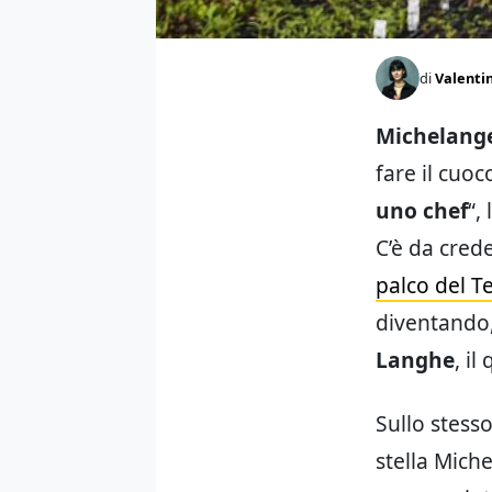
di
Valentin
Michelang
fare il cuo
uno chef
“, 
C’è da cred
palco del T
diventando,
Langhe
, il
Sullo stess
stella Mich