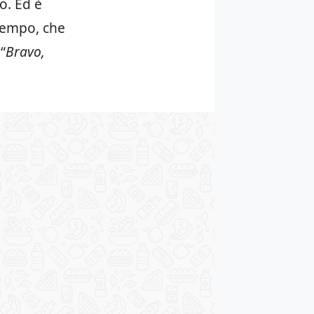
o. Ed è
 tempo, che
“
Bravo,