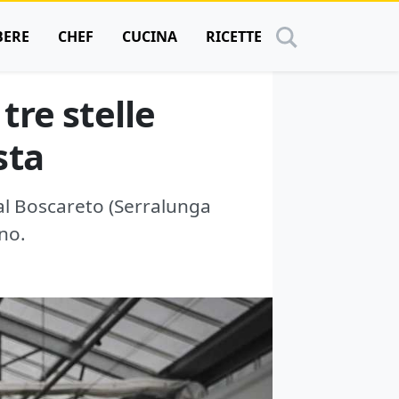
BERE
CHEF
CUCINA
RICETTE
re stelle
sta
al Boscareto (Serralunga
ano.