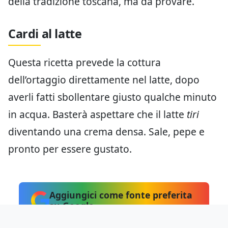
della tradizione toscana, ma da provare.
Cardi al latte
Questa ricetta prevede la cottura
dell’ortaggio direttamente nel latte, dopo
averli fatti sbollentare giusto qualche minuto
in acqua. Basterà aspettare che il latte
tiri
diventando una crema densa. Sale, pepe e
pronto per essere gustato.
Aggiungici come fonte preferita
su Google