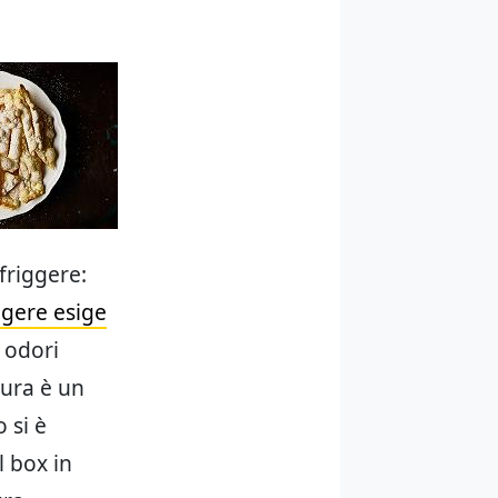
friggere:
ggere esige
e odori
tura è un
o si è
l box in