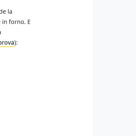
de la
 in forno. E
a
 prova
):