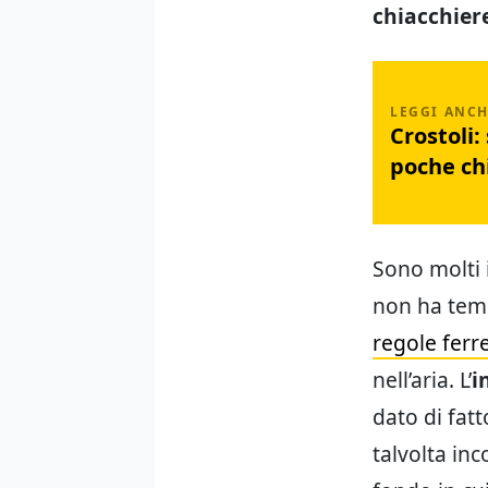
chiacchier
Crostoli:
poche ch
Sono molti 
non ha temp
regole ferr
nell’aria. L’
i
dato di fatt
talvolta in