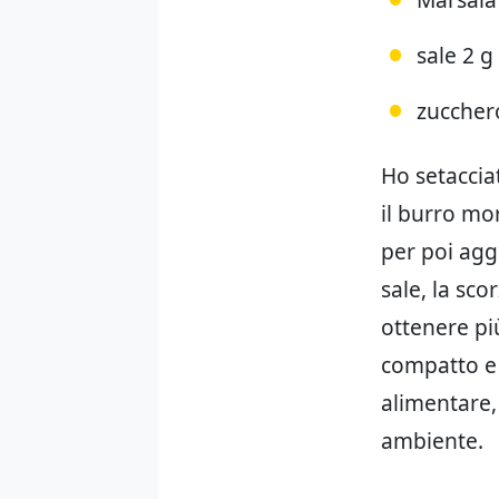
sale 2 g
zucchero
Ho setaccia
il burro mor
per poi agg
sale, la sco
ottenere pi
compatto e l
alimentare,
ambiente.