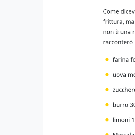
Come dicevo
frittura, m
non è una ri
racconterò
farina 
uova me
zuccher
burro 3
limoni 1
Marsala