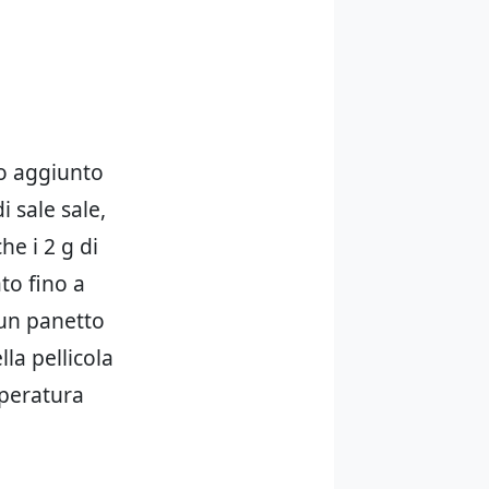
ho aggiunto
i sale sale,
e i 2 g di
to fino a
 un panetto
la pellicola
mperatura