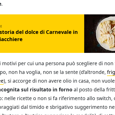
e
.
 storia del dolce di Carnevale in
iacchiere
i motivi per cui una persona può scegliere di non 
o, non ha voglia, non se la sente (d’altronde,
fri
ee
), si accorge di non avere olio in casa, non vuol
ncognita sul risultato in forno
al posto della frit
o: nelle ricette o non si fa riferimento allo switch, 
coraggiati dal timido e sbrigativo suggerimento ne