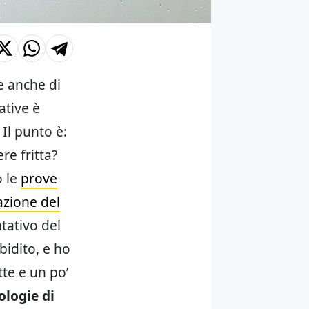
 e anche di
ative è
Il punto è:
re fritta?
o le
prove
azione del
tativo del
bidito, e ho
tte e un po’
ologie di