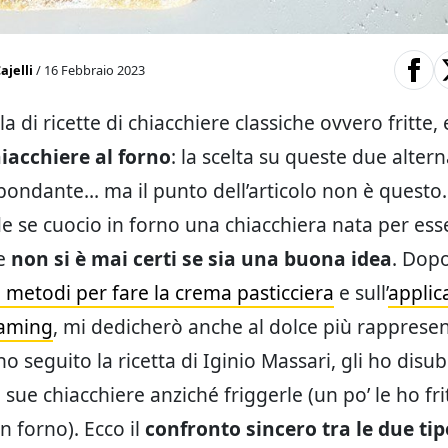
ajelli
/ 16 Febbraio 2023
la di ricette di chiacchiere classiche ovvero fritte,
iacchiere al forno
: la scelta su queste due altern
bondante… ma il punto dell’articolo non è questo. 
e se cuocio in forno una chiacchiera nata per esse
he
non si è mai certi se sia una buona idea
. Dop
i metodi per fare la crema pasticciera
e sull’
applic
eaming
, mi dedicherò anche al dolce più rappresen
o seguito la ricetta di Iginio Massari, gli ho disub
 sue chiacchiere anziché friggerle (un po’ le ho fri
in forno). Ecco il
confronto sincero tra le due tip