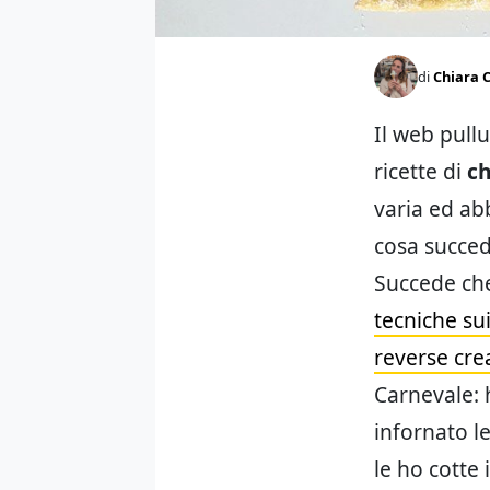
di
Chiara C
Il web pullu
ricette di
ch
varia ed ab
cosa succed
Succede c
tecniche su
reverse cr
Carnevale: h
infornato le
le ho cotte 