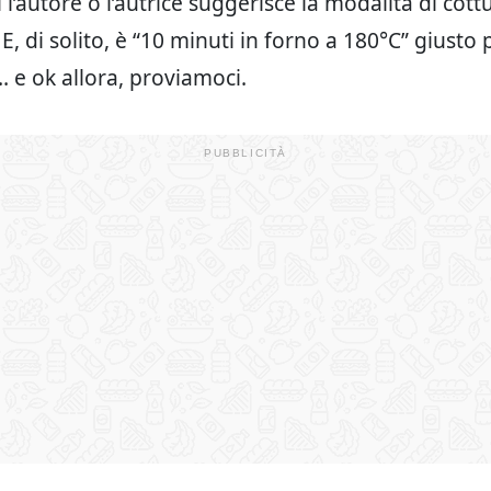
 l’autore o l’autrice suggerisce la modalità di cott
 E, di solito, è “10 minuti in forno a 180°C” giusto 
 e ok allora, proviamoci.