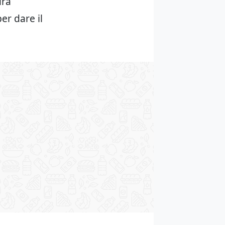
ura
per dare il