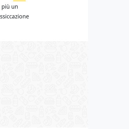
n più un
essiccazione