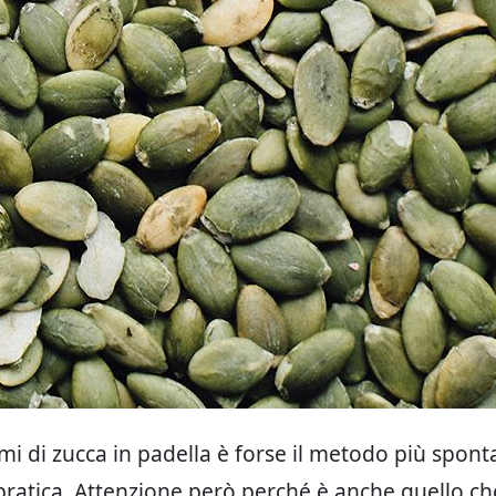
emi di zucca in padella è forse il metodo più spon
pratica. Attenzione però perché è anche quello che 