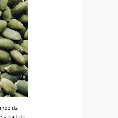
taneo da
– tra tutti