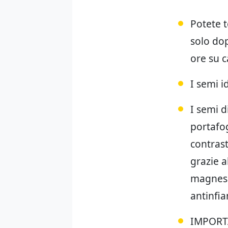
Potete t
solo dop
ore su 
I semi i
I semi d
portafo
contrast
grazie 
magnesio
antinfia
IMPORTAN