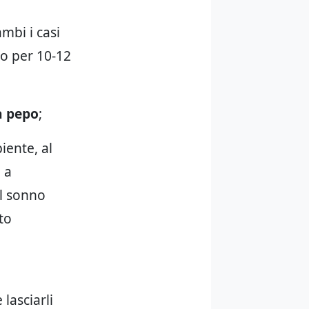
mbi i casi
o per 10-12
a pepo
;
iente, al
i a
il sonno
to
lasciarli