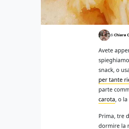
di
Chiara C
Avete appena
spieghiam
snack, o usa
per tante ri
parte comme
carota
, o l
Prima, tre 
dormire la 