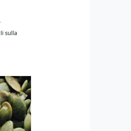
r
i sulla