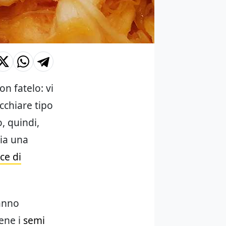
on fatelo: vi
cchiare tipo
o, quindi,
via una
ce di
anno
ene i
semi