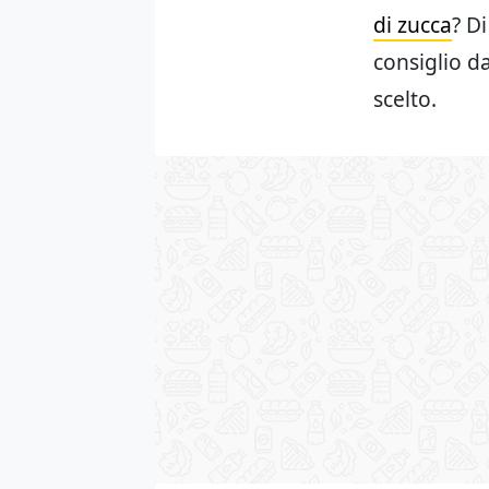
di zucca
? D
consiglio d
scelto.