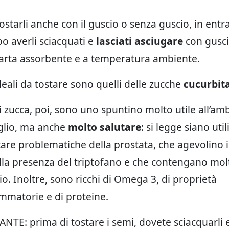
ostarli anche con il guscio o senza guscio, in entra
o averli sciacquati e
lasciati asciugare
con gusci
carta assorbente e a temperatura ambiente.
deali da tostare sono quelli delle zucche
cucurbit
i zucca, poi, sono uno spuntino molto utile all’amb
glio, ma anche
molto salutare
: si legge siano util
are problematiche della prostata, che agevolino 
alla presenza del triptofano e che contengano mol
. Inoltre, sono ricchi di Omega 3, di proprietà
mmatorie e di proteine.
TE: prima di tostare i semi, dovete sciacquarli e 