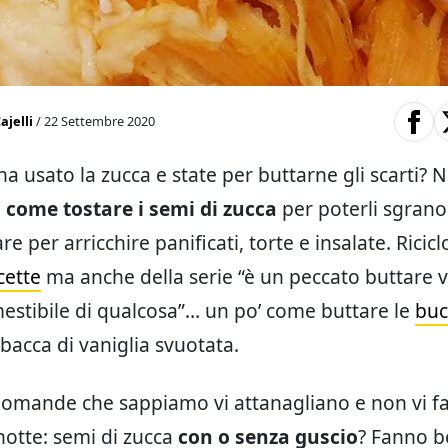
ajelli
/ 22 Settembre 2020
 usato la zucca e state per buttarne gli scarti? N
o
come tostare i semi di zucca
per poterli sgrano
re per arricchire panificati, torte e insalate. Ricicl
cette
ma anche della serie “è un peccato buttare 
stibile di qualcosa”… un po’ come buttare le
buc
a bacca di vaniglia svuotata.
domande che sappiamo vi attanagliano e non vi f
notte: semi di zucca
con o senza guscio
? Fanno b