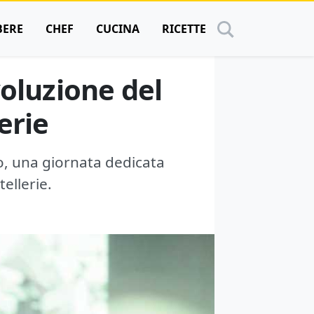
BERE
CHEF
CUCINA
RICETTE
voluzione del
erie
o, una giornata dedicata
ellerie.