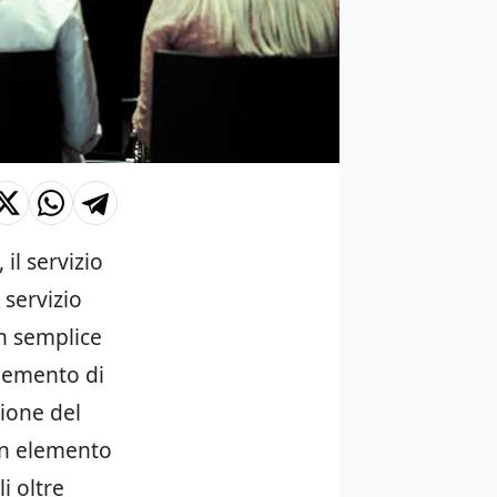
il servizio
 servizio
un semplice
elemento di
zione del
 un elemento
i oltre