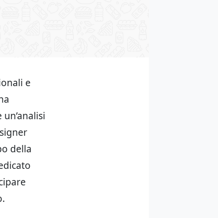
ionali e
una
 un’analisi
esigner
po della
dedicato
ecipare
o.