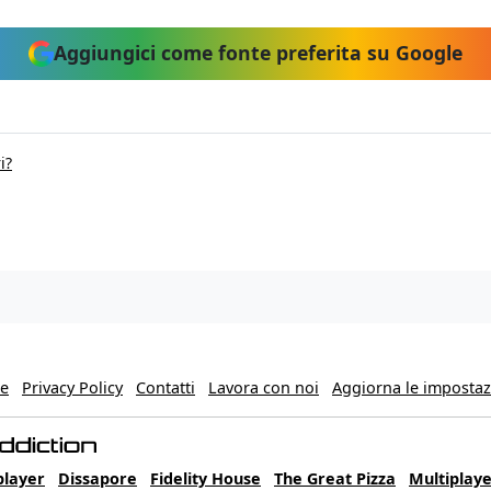
Aggiungici come fonte preferita su Google
i?
ie
Privacy Policy
Contatti
Lavora con noi
Aggiorna le impostazi
player
Dissapore
Fidelity House
The Great Pizza
Multiplaye