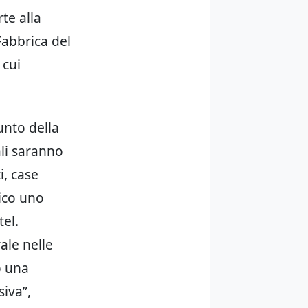
te alla
 Fabbrica del
 cui
punto della
ali saranno
i, case
lico uno
tel.
ale nelle
o una
iva”,