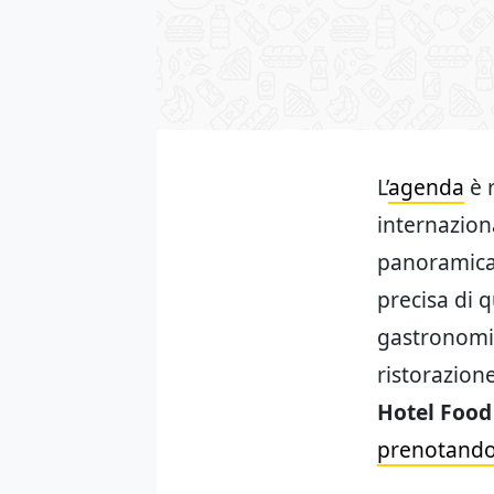
L’
agenda
è r
internaziona
panoramica 
precisa di 
gastronomic
ristorazione
Hotel Food
prenotandos