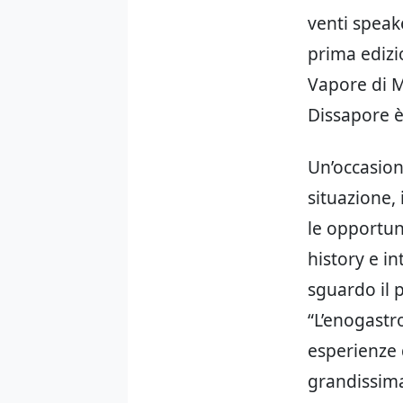
venti speak
prima edizi
Vapore di Mi
Dissapore è
Un’occasione
situazione,
le opportuni
history e in
sguardo il 
“L’enogastr
esperienze 
grandissima