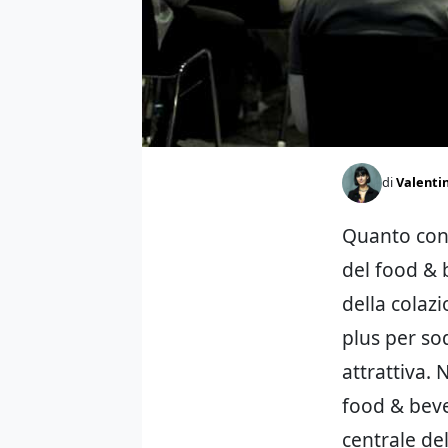
di
Valentin
Quanto conta
del food & 
della colaz
plus per so
attrattiva. 
food & beve
centrale del