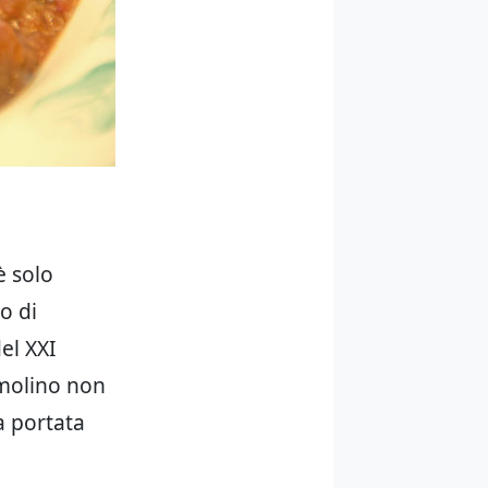
è solo
o di
el XXI
emolino non
a portata