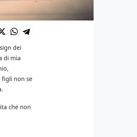
sign dei
a di mia
io,
 figli non se
a.
vita che non