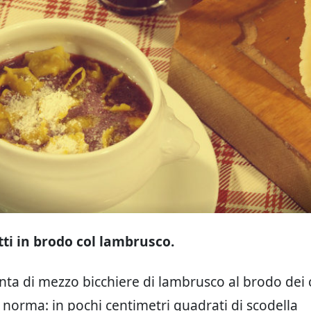
tti in brodo col lambrusco.
unta di mezzo bicchiere di lambrusco al brodo dei 
a norma: in pochi centimetri quadrati di scodella