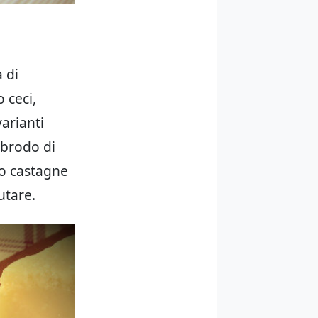
 di
 ceci,
arianti
 brodo di
no castagne
utare.