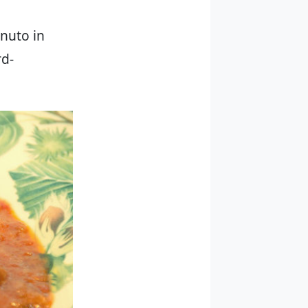
enuto in
rd-