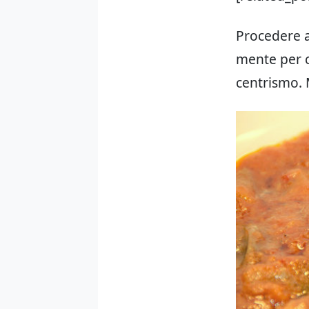
Procedere a
mente per c
centrismo. M