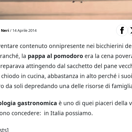
 Neri
/ 14 Aprile 2014
ventare contenuto onnipresente nei bicchierini de
branché, la
pappa al pomodoro
era la cena pover
reparava attingendo dal sacchetto del pane vecch
 chiodo in cucina, abbastanza in alto perché i suoi
ro da soli depredando una delle risorse di famigli
logia gastronomica
è uno di quei piaceri della 
ssono concedere: in Italia possiamo.
sts]