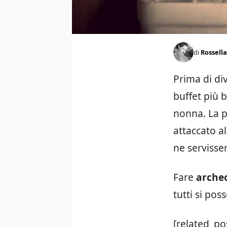
di
Rossella
Prima di di
buffet più 
nonna. La p
attaccato al
ne servisse
Fare
archeo
tutti si po
[related_po