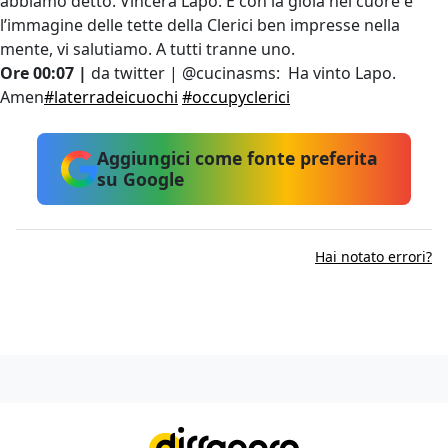
abbiamo detto. Vincerà Lapo. E con la gioia nel cuore e
l’immagine delle tette della Clerici ben impresse nella
mente, vi salutiamo. A tutti tranne uno.
Ore 00:07 |
da twitter | @cucinasms: Ha vinto Lapo.
Amen
#laterradeicuochi
#occupyclerici
Aggiungici come fonte preferita
su Google
Hai notato errori?