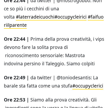
Ore 22:44 |
da twitter | @m0str0g0bb0: Non
ce so più i cecchini di una
volta
#laterradeicuochi
#occupycleirici
#faifuo
riilparente
Ore 22:44 |
Prima della prova creatività, i vips
devono fare la solita prova di
riconoscimento sensoriale: Mastrota
indovina persino il Taleggio. Siamo colpiti
Ore 22:49 |
da twitter | @toniodesantis: La
barale sta fatta come una stufa
#occupyclerici
Ore 22:53 |
Siamo alla prova creatività. Gli
ingredienti sono la verza e la lingua di vitello.