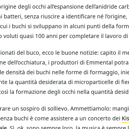
’origine degli occhi all’espansione dell’anidride ca
 batteri, senza riuscire a identificare né l’origine,
cui i buchi si sviluppano in alcuni punti della for
no voluti quasi 100 anni per completare il lavoro di
zionati del buco, ecco le buone notizie: capito il
ne dell’occhiatura, i produttori di Emmental potr
 le densità dei buchi nelle forme di formaggio, in
nte la quantità desiderata di microparticelle di fie
osì la formazione degli occhi nella quantità desid
rare un sospiro di sollievo. Ammettiamolo: mang
nza buchi è come assistere a un concerto dei
Ki
ale
. Sì, ok, sono sempre loro, la musica è sempre l