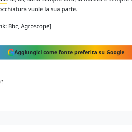
occhiatura vuole la sua parte.
ink: Bbc, Agroscope]
Aggiungici come fonte preferita su Google
i?