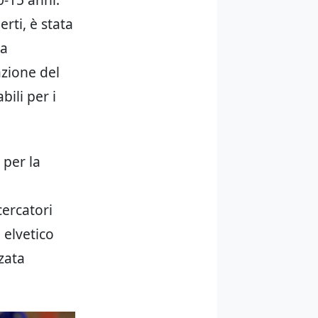
rti, è stata
la
zione del
bili per i
 per la
cercatori
 elvetico
zata