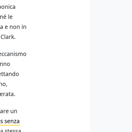
rbonica
 né le
ma e non in
 Clark.
 meccanismo
anno
iettando
no,
erata.
iare un
ss senza
a stessa,