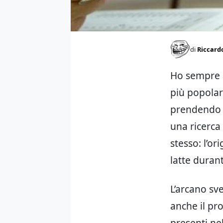
di
Riccard
Ho sempre 
più popolar
prendendo i
una ricerca
stesso:
l’or
latte
durant
L’arcano sve
anche il pro
presenti ne