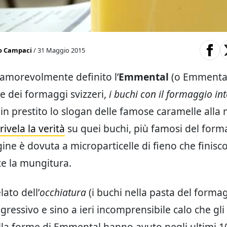
o Campaci
/ 31 Maggio 2015
amorevolmente definito l’
Emmental
(o Emmentale
e dei formaggi svizzeri,
i buchi con il formaggio in
n prestito lo slogan delle famose caramelle alla
rivela la verità
su quei buchi, più famosi del form
igine è dovuta a microparticelle di fieno che finisc
e la mungitura.
lato dell’
occhiatura
(i buchi nella pasta del forma
gressivo e sino a ieri incomprensibile calo che gli
lla forme di Emmental hanno avuto negli ultimi 1