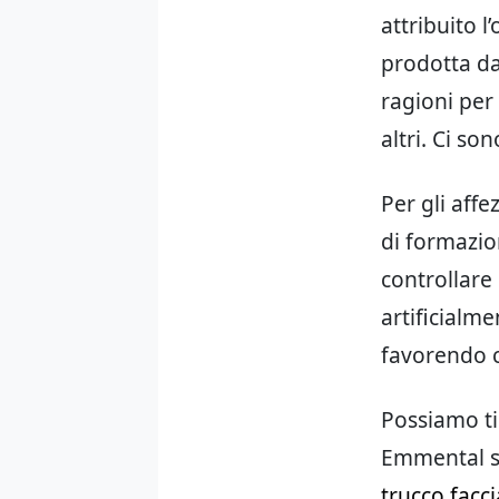
attribuito l
prodotta dai
ragioni per 
altri. Ci so
Per gli affe
di formazio
controllare
artificialme
favorendo c
Possiamo ti
Emmental se
trucco facci