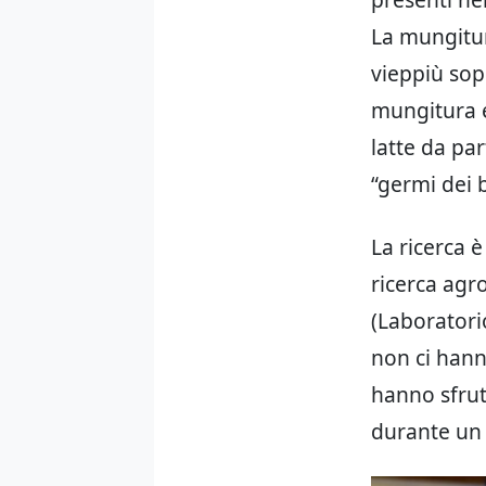
L
a mungitura
vieppiù sop
mungitura e
latte da par
“germi dei bu
La ricerca 
ricerca ag
(Laboratorio
non ci hann
hanno sfru
durante un 