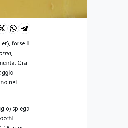
r), forse il
torno
,
 menta. Ora
aggio
ono nel
ggio) spiega
 occhi
0-15 anni
.