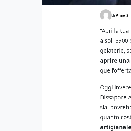
di
Anna Sil
“Apri la tua
a soli 6900 
gelaterie, 
aprire una
quell’offer
Oggi invece,
Dissapore A
sia, dovreb
quanto cost
artigianal