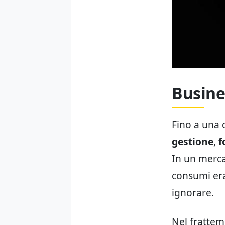
Busine
Fino a una 
gestione
,
f
In un merca
consumi era
ignorare.
Nel frattem