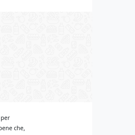
 per
bene che,