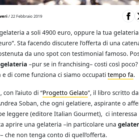
veri
/ 22 Febbraio 2019
 gelateria a soli 4900 euro, oppure la tua gelateria
euro”. Sta facendo discutere l’offerta di una caten
sostenuta da uno spot con testimonial famoso. Pos
 gelateria
–pur se in franchising– costi così poco?
ta e di come funziona ci siamo occupati
tempo fa
.
 con l’aiuto di “
Progetto Gelato
”, il libro scritto da
ndrea Soban, che ogni gelatiere, aspirante o aff
be leggere (editore Italian Gourmet), ci interessa 
a aprire una gelateria –in particolare una
gelater
e
– che non tenga conto di quell’offerta.