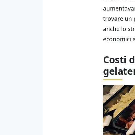
aumentavano,
trovare un p
anche lo st
economici a
Costi 
gelate