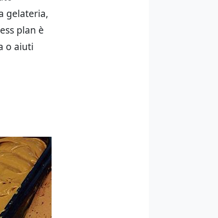
a gelateria,
ness plan è
 o aiuti