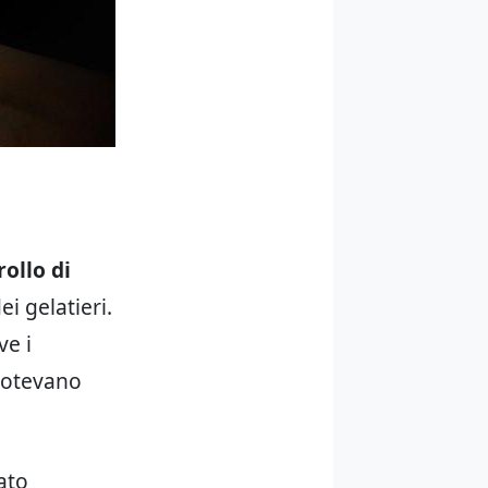
rollo di
i gelatieri.
ve i
 potevano
ato