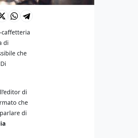
-caffetteria
a di
sibile che
 Di
ll’editor di
ermato che
parlare di
ia