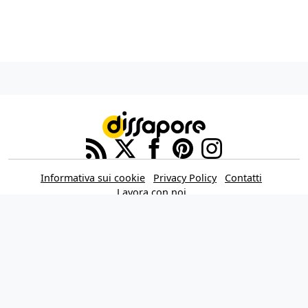
Informativa sui cookie
Privacy Policy
Contatti
Lavora con noi
Aggiorna le impostazioni di tracciamento della pubblicità
IL NETWORK
Multiplayer
Movieplayer
Dissapore
Fidelity House
The Great Pizza
Multiplayer Edizioni