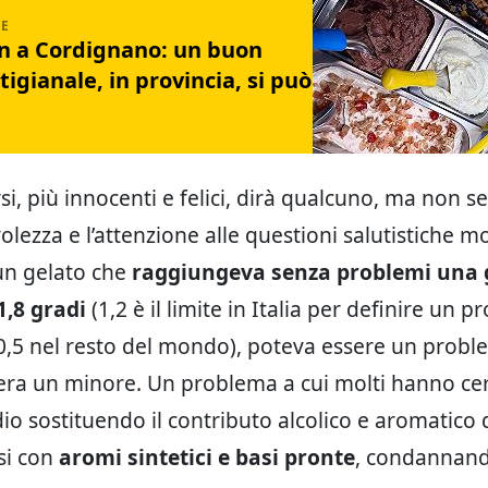
n a Cordignano: un buon
tigianale, in provincia, si può
si, più innocenti e felici, dirà qualcuno, ma non s
olezza e l’attenzione alle questioni salutistiche 
un gelato che
raggiungeva senza problemi una 
1,8 gradi
(1,2 è il limite in Italia per definire un p
 0,5 nel resto del mondo), poteva essere un probl
era un minore. Un problema a cui molti hanno cer
io sostituendo il contributo alcolico e aromatico 
si con
aromi sintetici e basi pronte
, condannand