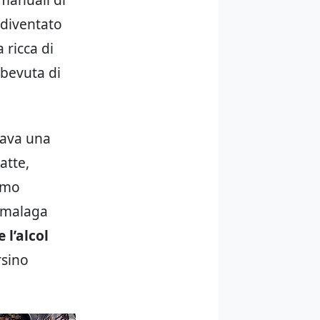
 diventato
 ricca di
mbevuta di
cava una
atte,
simo
l malaga
 l’alcol
rsino