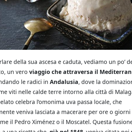
rlare della sua ascesa e caduta, vediamo un po’ del
o, un vero
viaggio che attraversa il Mediterran
ondando le radici in
Andalusia
, dove la dominazio
me viti nelle calde terre intorno alla città di Mala
gelato celebra l’omonima uva passa locale, che
mente veniva lasciata a macerare per ore o giorni 
ome il Pedro Ximénez o il Moscatel. Questa fusione
a a una ricetta che,
già nel 1848
, veniva citata nei