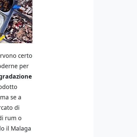
ervono certo
moderne per
gradazione
rodotto
ema se a
cato di
di rum o
o il Malaga