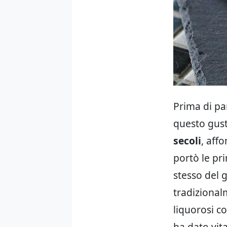
Prima di pa
questo gust
secoli
, aff
portò le pri
stesso del 
tradizional
liquorosi c
ha dato vit