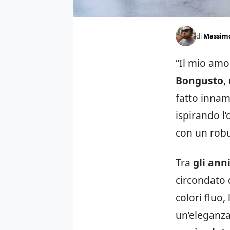
di
Massim
“Il mio amo
Bongusto
,
fatto innam
ispirando l’
con un robu
Tra
gli ann
circondato d
colori fluo,
un’eleganza