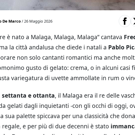
o De Marco
/ 26 Maggio 2026
re è nato a Malaga, Malaga, Malaga” cantava
Fre
 ma la città andalusa che diede i natali a
Pablo Pi
orare non solo cantanti romantici ma anche molti
omonimo gusto di gelato: crema, o in alcuni casi fi
sta variegatura di uvette ammollate in rum o vin
i settanta e ottanta
, il Malaga era il re delle vasc
a gelati dagli inquietanti -con gli occhi di oggi, 
 la sua palette spiccava per una classicità che don
 regale, e per più di due decenni è stato
immanca