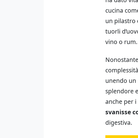
cucina come 
un pilastro 
tuorli d’uov
vino o rum.
Nonostante 
complessità
unendo un d
splendore e
anche per i 
svanisse co
digestiva.