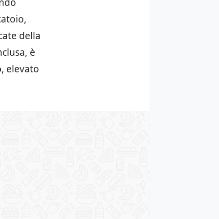
ondo
atoio,
cate della
clusa, è
o
, elevato