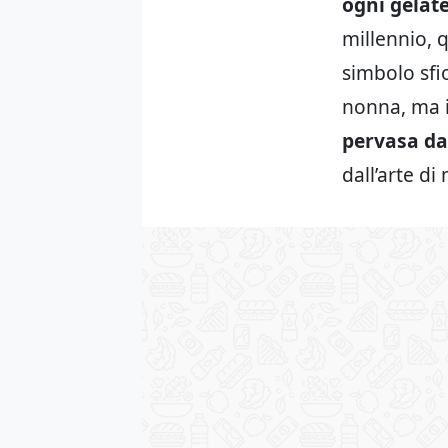
ogni gelat
millennio, 
simbolo sfi
nonna, ma i
pervasa da
dall’arte di