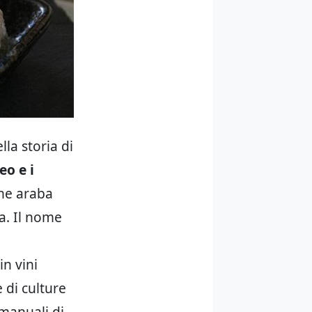
la storia di
eo e i
ne araba
ga. Il nome
in vini
 di culture
 manuali di