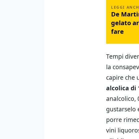
De Marti
gelato ar
fare
Tempi diver
la consapev
capire che 
alcolica di 
analcolico,
gustarselo 
porre rimed
vini liquoro