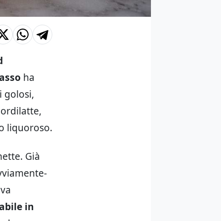
d
casso
ha
 golosi,
ordilatte,
o liquoroso.
hette. Già
ovviamente-
ava
bile in