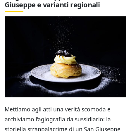
Giuseppe e varianti regionali
Mettiamo agli atti una verità scomoda e
archiviamo l’agiografia da sussidiario: la
storiella strappalacrime di un San Giuseppe