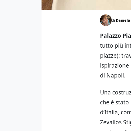
di
Daniela
Palazzo Pia
tutto più i
piazze): tra
ispirazione
di Napoli.
Una costruz
che è stato
d’Italia, c
Zevallos St