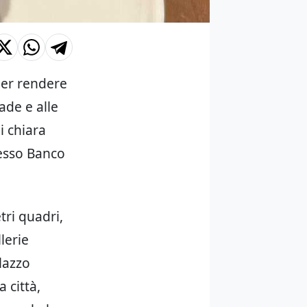
per rendere
ade e alle
i chiara
messo Banco
tri quadri,
lerie
lazzo
 città,