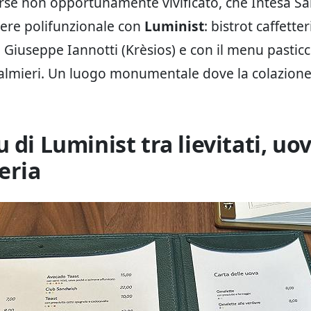
rse non opportunamente vivificato, che Intesa S
ere polifunzionale con
Luminist
: bistrot caffetter
i Giuseppe Iannotti (Krèsios) e con il menu pasticc
lmieri. Un luogo monumentale dove la colazione 
 di Luminist tra lievitati, uo
eria