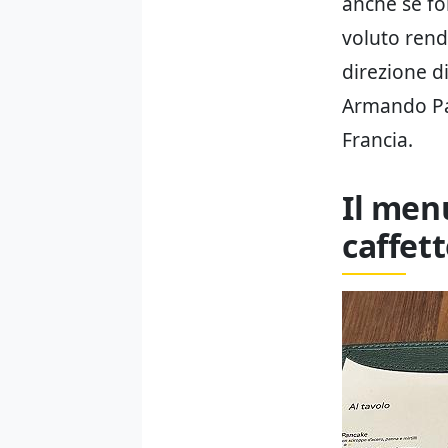
anche se fo
voluto rend
direzione d
Armando Pa
Francia.
Il menu
caffett