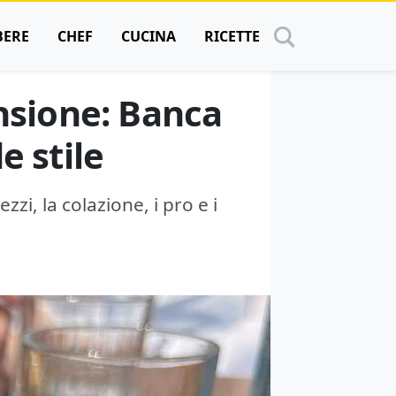
BERE
CHEF
CUCINA
RICETTE
ensione: Banca
e stile
zi, la colazione, i pro e i