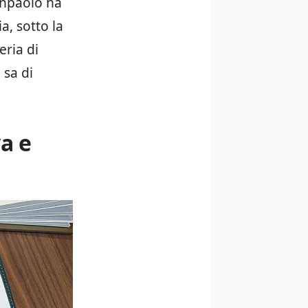
anpaolo ha
ia, sotto la
eria di
sa di
va e