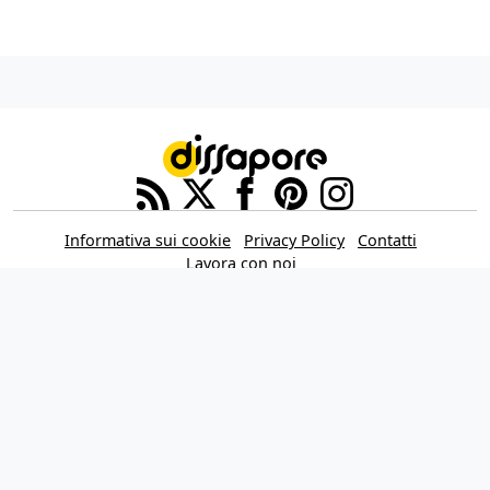
Informativa sui cookie
Privacy Policy
Contatti
Lavora con noi
Aggiorna le impostazioni di tracciamento della pubblicità
IL NETWORK
Multiplayer
Movieplayer
Dissapore
Fidelity House
The Great Pizza
Multiplayer Edizioni
© 2026 Dissapore.com è di proprietà della Dissapore Media S.r.l. a Socio
Unico, REA TR - 105943 – Piazza Europa, 19 – 05100 Terni (TR) Italy – P.IVA