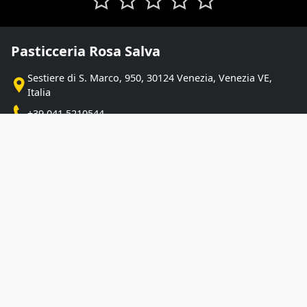
Pasticceria Rosa Salva
Sestiere di S. Marco, 950, 30124 Venezia, Venezia VE,
Italia
+39 041 5210544
VAI ALLA SCHEDA DEL LOCALE
Info errate?
CONTATTACI
Dissapore.com è anche su Whatsapp.
Non perderti le nostre
esclusive
, le
recensioni
e
le
migliori notizie