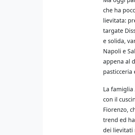
che ha poco
lievitata: p
targate Dis
e solida, v
Napoli e Sa
appena al di
pasticceria
La famiglia 
con il cusci
Fiorenzo, c
trend ed ha
dei lievitat