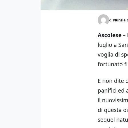
di
Nunzia 
Ascolese – 
luglio a Sa
voglia di s
fortunato fi
E non dite 
panifici ed 
il nuovissi
di questa os
sequel natu