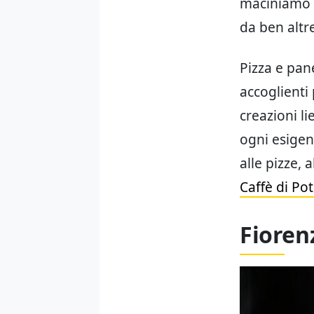
maciniamo s
da ben altre
Pizza e pan
accoglienti 
creazioni li
ogni esigen
alle pizze, 
Caffè di Po
Fioren