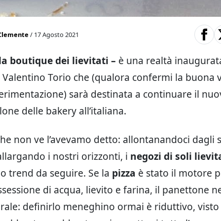
Clemente
/ 17 Agosto 2021
la boutique dei lievitati –
è una realtà inaugurat
n Valentino Torio che (qualora confermi la buona v
perimentazione) sarà destinata a continuare il nu
lone delle bakery all’italiana.
che non ve l’avevamo detto: allontanandoci dagli 
allargando i nostri orizzonti, i
negozi di soli lievit
mo trend da seguire. Se la
pizza
è stato il motore 
sessione di acqua, lievito e farina, il panettone ne
rale: definirlo meneghino ormai è riduttivo, visto