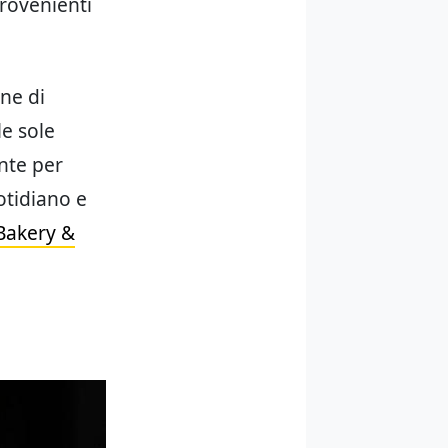
provenienti
ne di
le sole
ente per
otidiano e
 Bakery &