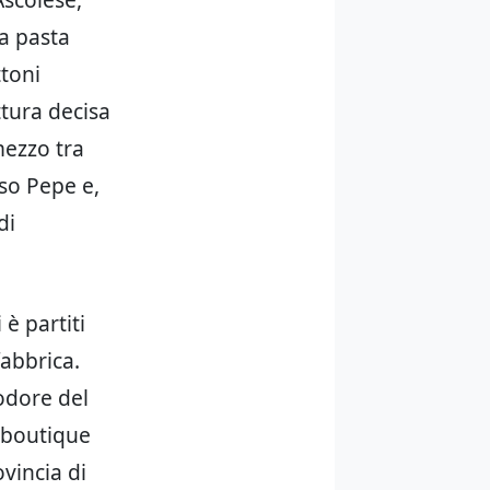
la pasta
ttoni
ttura decisa
mezzo tra
nso Pepe e,
di
 è partiti
fabbrica.
odore del
 boutique
ovincia di