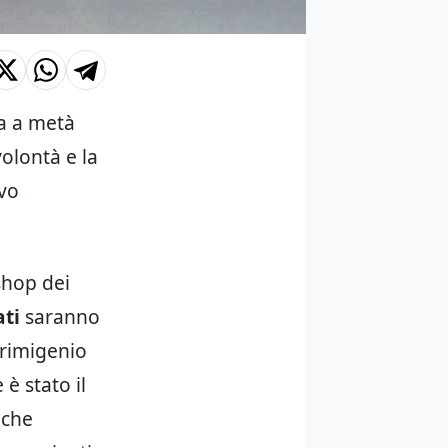
a a metà
olontà e la
ovo
shop dei
ati
saranno
primigenio
 è stato il
 che