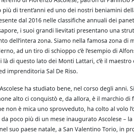
 più di trent’anni ed uno dei nostri beniamini del
resente dal 2016 nelle classifiche annuali dei pane
sapore, i suoi grandi lievitati presentano una stru
anto dell’intera zona. Siamo nella famosa zona di 
lerno, ad un tiro di schioppo c’è l’esempio di Alfo
 là di questo lato dei Monti Lattari, c’è il maestro 
 ed imprenditoria Sal De Riso.
Ascolese ha studiato bene, nel corso degli anni. Si
none alto ci conquistò e, da allora, è il marchio di 
he non è mica uno sprovveduto, ha colto al volo l’
 da poco più di un mese inaugurato Ascolese – la
i nel suo paese natale, a San Valentino Torio, in pr