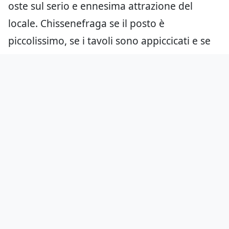
oste sul serio e ennesima attrazione del
locale. Chissenefraga se il posto è
piccolissimo, se i tavoli sono appiccicati e se
manca il parcheggio. L’
Osteria Bottega
è
l’Emilia Romagna. Immagine: La grande
abbuffata.
Aggiungici come fonte preferita
su Google
Hai notato errori?