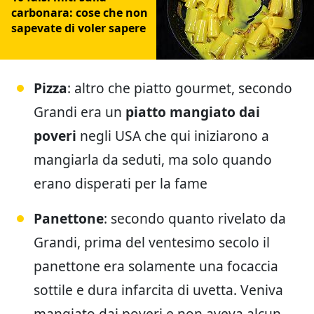
carbonara: cose che non
sapevate di voler sapere
Pizza
: altro che piatto gourmet, secondo
Grandi era un
piatto mangiato dai
poveri
negli USA che qui iniziarono a
mangiarla da seduti, ma solo quando
erano disperati per la fame
Panettone
: secondo quanto rivelato da
Grandi, prima del ventesimo secolo il
panettone era solamente una focaccia
sottile e dura infarcita di uvetta. Veniva
mangiato dai poveri e non aveva alcun