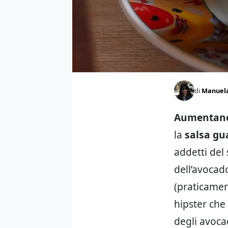
di
Manuel
Aumentano 
la
salsa g
addetti del 
dell’avocad
(praticament
hipster che
degli avoca