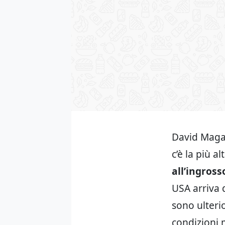
David Magañ
c’è la più a
all’ingross
USA arriva d
sono ulterio
condizioni 