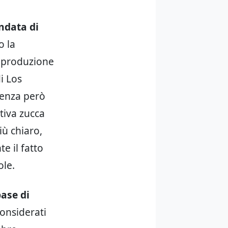
ndata di
o la
la produzione
i Los
senza però
stiva zucca
iù chiaro,
e il fatto
ole.
base di
onsiderati