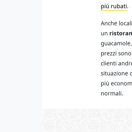
più rubati
.
Anche locali
un
ristora
guacamole, 
prezzi sono 
clienti and
situazione c
più economi
normali.