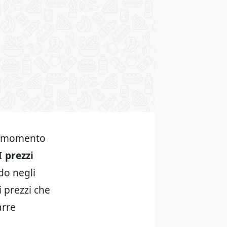
al momento
 I
prezzi
do negli
i prezzi che
arre