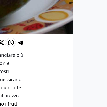
angiare più
ori e
costi
 messicano
 o un caffè
 il prezzo
 i frutti