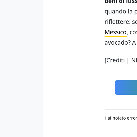
beni di lus
quando la p
riflettere: 
Messico
, c
avocado? A
[Crediti | N
Hai notato error