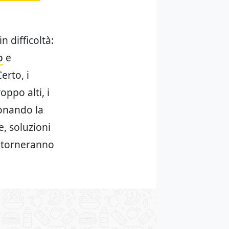
 difficoltà:
o
e
erto, i
oppo alti, i
ponando la
e, soluzioni
n torneranno