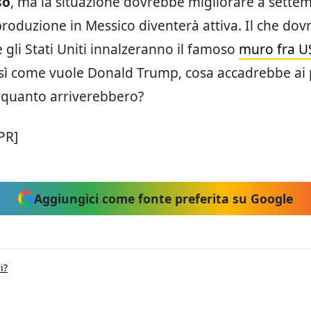
so
, ma la situazione dovrebbe migliorare a sette
roduzione in Messico diventerà attiva. Il che dov
se gli Stati Uniti innalzeranno il famoso
muro fra U
osì come vuole Donald Trump, cosa accadrebbe ai p
 quanto arriverebbero?
PR]
Aggiungici come fonte preferita su Google
i?