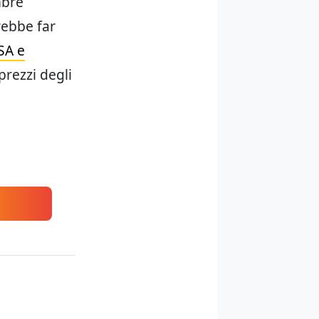
mbre
rebbe far
SA e
rezzi degli