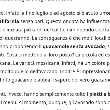
o, infatti, a fine luglio e ad agosto si è avuto un’
o
alifornia
senza pari. Questa ondata ha influenzat
e è iniziata più tardi del solito, diminuendo così 
di quest’anno. La conseguenza è che molti locali d
anno proponendo il
guacamole senza avocado
, 
enti. Cosa ci mettono al loro posto? La piccola ed e
cana. La varietà messicana, infatti, ha un colore p
 molto quello dell’avocado. Inoltre è impressionant
finto guacamole abbia il sapore del vero guacam
ranti, invece, hanno semplicemente tolto i
piatti a 
l menu. Al momento, dunque, gli avocado sono c