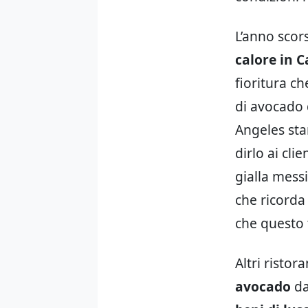
L’anno scors
calore in C
fioritura ch
di avocado 
Angeles st
dirlo ai cli
gialla messi
che ricorda
che questo 
Altri risto
avocado
da