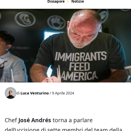
Dissapore
Notizie
di
Luca Venturino
/ 9 Aprile 2024
Chef
José Andrés
torna a parlare
dell’uccisione di sette membri del team della