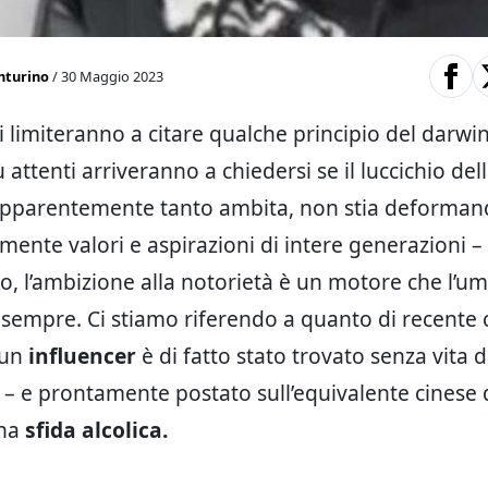
nturino
/ 30 Maggio 2023
 si limiteranno a citare qualche principio del darw
iù attenti arriveranno a chiedersi se il luccichio del
 apparentemente tanto ambita, non stia deforma
lmente valori e aspirazioni di intere generazioni –
o, l’ambizione alla notorietà è un motore che l’u
sempre. Ci stiamo riferendo a quanto di recente c
 un
influencer
è di fatto stato trovato senza vita
 – e prontamente postato sull’equivalente cinese d
una
sfida alcolica.