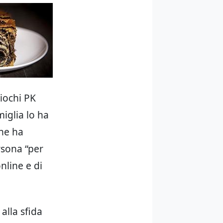
giochi PK
miglia lo ha
che ha
rsona “per
nline e di
alla sfida