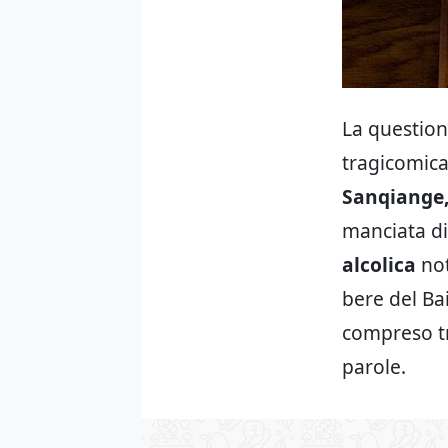
La question
tragicomica
Sanqiange
manciata di
alcolica
not
bere del Bai
compreso tra
parole.