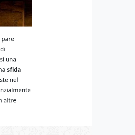
– pare
di
esi una
una
sfida
ste nel
denzialmente
n altre