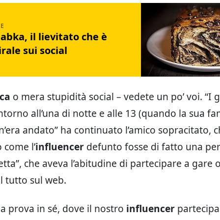
babka, il lievitato che è
rale sui social
ica
o mera stupidità social – vedete un po’ voi. “I 
intorno all’una di notte e alle 13 (quando la sua fa
 n’era andato” ha continuato l’amico sopracitato, 
o come l’
influencer
defunto fosse di fatto una pe
tta”, che aveva l’abitudine di partecipare a gare o
l tutto sul web.
a prova in sé, dove il nostro
influencer
partecipa 