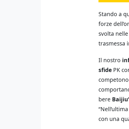
Stando a qua
forze dell’o
svolta nell
trasmessa 
Il nostro
in
sfide
PK com
competono t
comportano 
bere
Baijiu
“Nell’ultima
con una qua