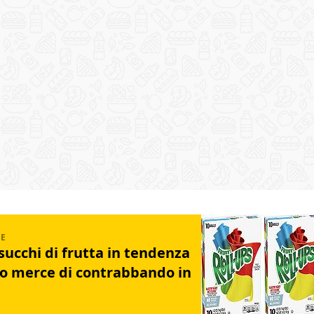
 succhi di frutta in tendenza
o merce di contrabbando in