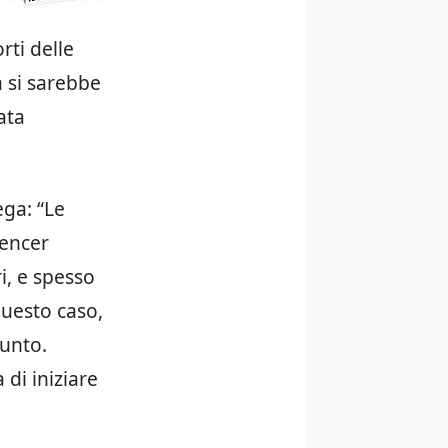
rti delle
a si sarebbe
ata
ega: “Le
uencer
i, e spesso
uesto caso,
unto.
 di iniziare