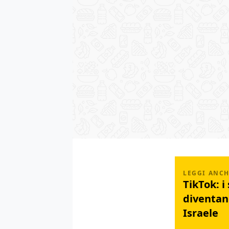
TikTok: i
diventan
Israele