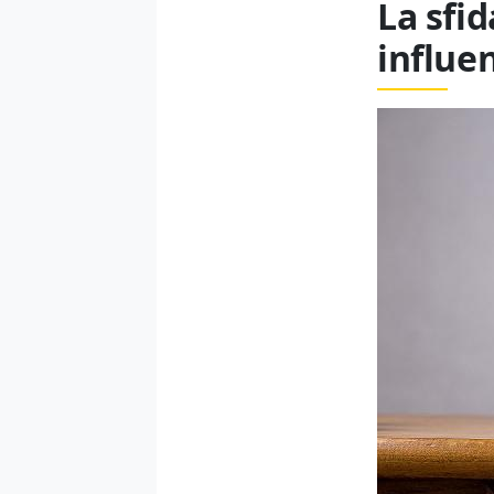
La sfid
influe