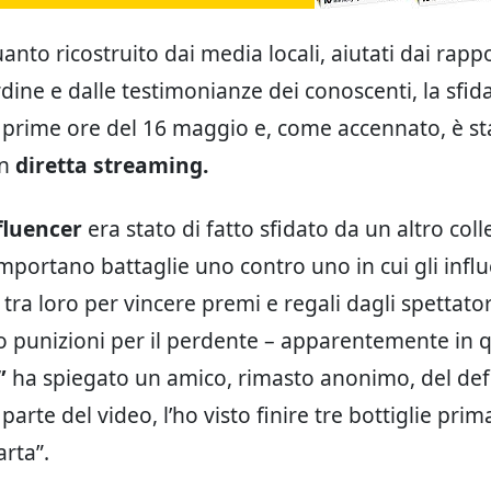
nto ricostruito dai media locali, aiutati dai rappo
rdine e dalle testimonianze dei conoscenti, la sfid
e prime ore del 16 maggio e, come accennato, è st
in
diretta streaming.
fluencer
era stato di fatto sfidato da un altro coll
portano battaglie uno contro uno in cui gli infl
ra loro per vincere premi e regali dagli spettator
punizioni per il perdente – apparentemente in q
”
ha spiegato un amico, rimasto anonimo, del def
 parte del video, l’ho visto finire tre bottiglie prima
rta”.