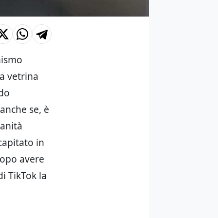
inismo
la vetrina
ndo
 anche se, è
manità
apitato in
 dopo avere
i TikTok la