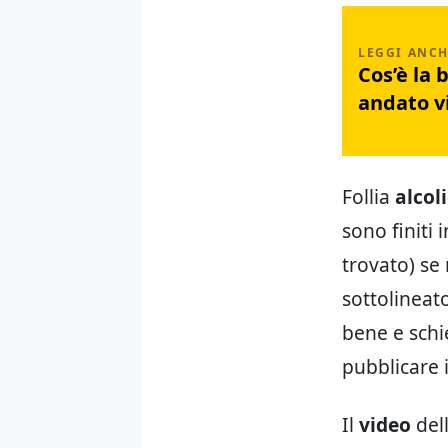
Cos’è la 
andato vi
Follia
alcol
sono finiti 
trovato) se
sottolineat
bene e schie
pubblicare i
Il
video
dell