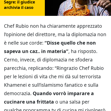
Segre: il giudice
archivia il caso
Chef Rubio non ha chiaramente apprezzato
l’opinione del direttore, ma la diplomazia non
è nelle sue corde:
“Disse quello che non
sapeva un caz.. in materia”
, ha risposto.
Cerno, invece, di diplomazia ne sfodera
parecchia, replicando: “Ringrazio Chef Rubio
per le lezioni di vita che mi dà sul terrorista
Khamenei e sull’islamismo fanatico e sulla
democrazia.
Quando vorrò imparare a
cucinare una frittata
o una salsa per
qualche programma tv di cucina mi rivolgerò