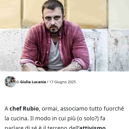
di
Giulia Lucania
/ 17 Giugno 2025
A
chef Rubio
, ormai, associamo tutto fuorché
la cucina. Il modo in cui più (o solo?) fa
parlare di sé è il terreno dell’
attivismo