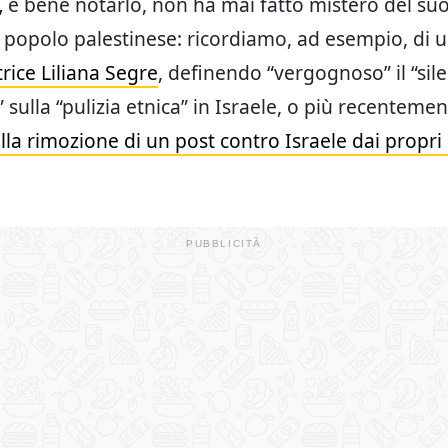
,
è bene notarlo, non ha mai fatto mistero del su
 popolo palestinese: ricordiamo, ad esempio, di u
rice Liliana Segre
, definendo “vergognoso” il “sil
 sulla “pulizia etnica” in Israele, o più recenteme
la rimozione di un post contro Israele dai propri p