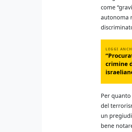
come “gravi
autonoma ril
discriminat
“Procura
crimine d
israelian
Per quanto 
del terrori
un pregiudiz
bene notare