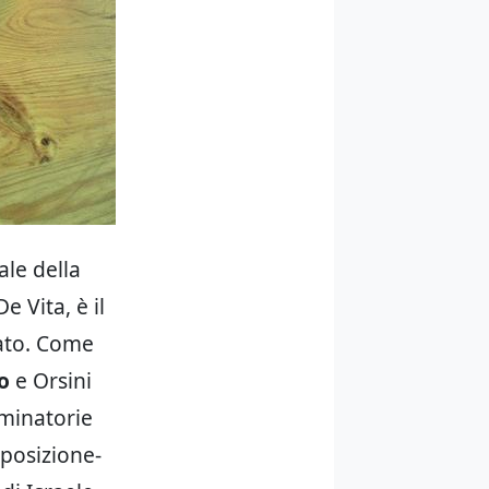
ale della
 Vita, è il
eato. Come
o
e Orsini
iminatorie
pposizione-