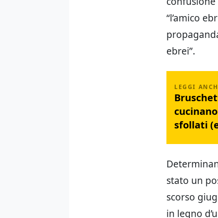
confusione t
“l’amico ebr
propaganda d
ebrei”.
Bruschett
cucinano 
sfollati 
Determinant
stato un pos
scorso giug
in legno d’u