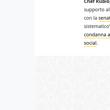
Chef Rubio
supporto al
con la
senat
sistematico”
condanna al
social
.