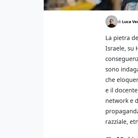
di
Luca Ve
La pietra de
Israele, su
conseguen
sono indagat
che eloquen
e il docente
network e di
propaganda 
razziale, et