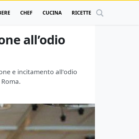
BERE
CHEF
CUCINA
RICETTE
one all’odio
one e incitamento all'odio
i Roma.