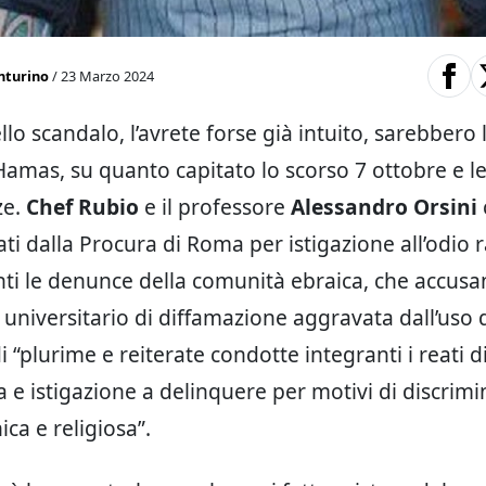
nturino
/ 23 Marzo 2024
llo scandalo, l’avrete forse già intuito, sarebbero l
 Hamas, su quanto capitato lo scorso 7 ottobre e l
ze.
Chef Rubio
e il professore
Alessandro Orsini
i dalla Procura di Roma per istigazione all’odio r
ti le denunce della comunità ebraica, che accusa
 universitario di diffamazione aggravata dall’uso d
 “plurime e reiterate condotte integranti i reati d
e istigazione a delinquere per motivi di discrim
nica e religiosa”.