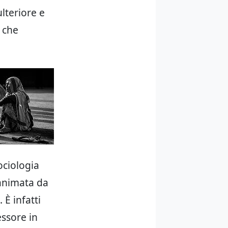
lteriore e
e che
ociologia
 animata da
 È infatti
ssore in