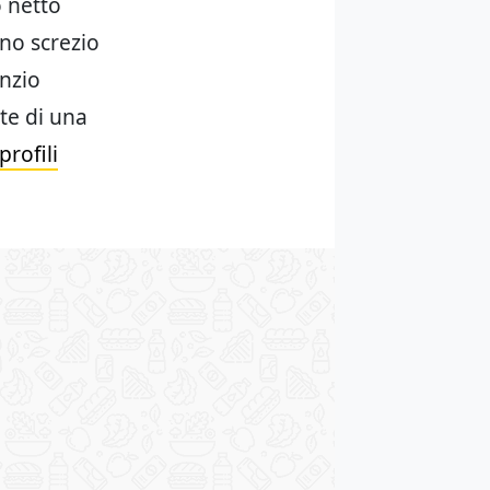
o netto
no screzio
enzio
nte di una
rofili