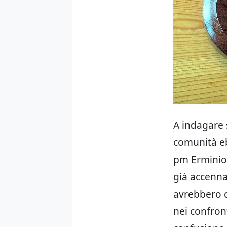
A indagare 
comunità eb
pm Erminio 
già accenna
avrebbero c
nei confron