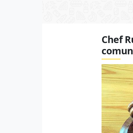
Chef R
comuni