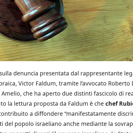
sulla denuncia presentata dal rappresentante leg
raica, Victor Faldum, tramite l’avvocato Roberto De
Amelio, che ha aperto due distinti fascicolo di r
to la lettura proposta da Faldum è che
chef Rubi
ontribuito a diffondere “manifestatamente discr
ti del popolo israeliano anche mediante la sovra