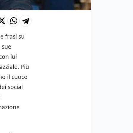
e frasi su
e sue
con lui
azziale. Più
no il cuoco
ei social
i
inazione