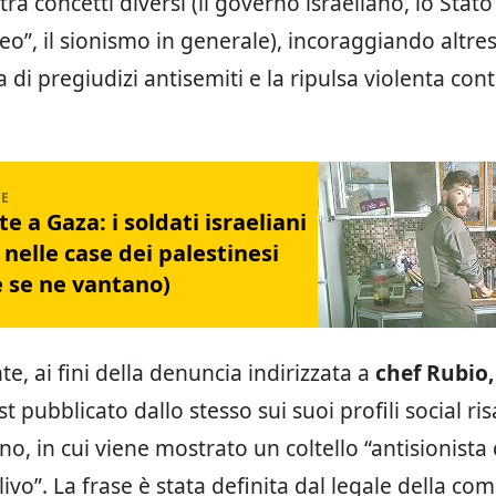
ra concetti diversi (il governo israeliano, lo Stato 
eo”, il sionismo in generale), incoraggiando altres
i pregiudizi antisemiti e la ripulsa violenta cont
e a Gaza: i soldati israeliani
nelle case dei palestinesi
(e se ne vantano)
e, ai fini della denuncia indirizzata a
chef Rubio,
t pubblicato dallo stesso sui suoi profili social ris
no, in cui viene mostrato un coltello “antisionist
livo”. La frase è stata definita dal legale della c