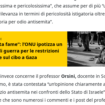
ssima e pericolosissima”, che assume per di più “u
evanza in termini di pericolosità istigatoria oltr
oria per odio antisemita”.
ta fame”: l’ONU ipotizza un
i guerra per le restrizioni
e sul cibo a Gaza
invece concerne il professor
Orsini,
docente in S
smo, è stata contestata “un’opinione chiaramente
io antisemita nei confronti dello Stato di Israele”.
 che sono numerosi i commenti e i post del profe