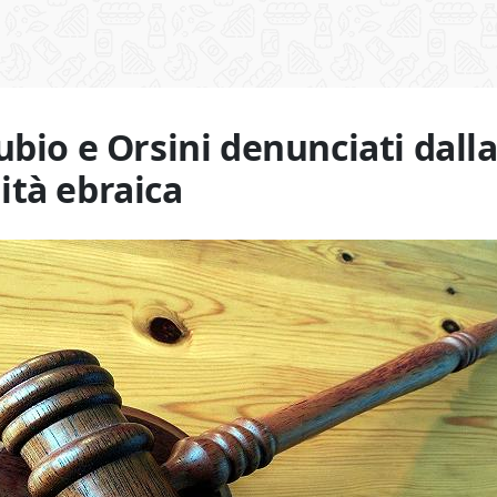
ubio e Orsini denunciati dall
tà ebraica