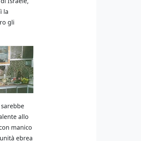
di Israele,
ì la
ro gli
sarebbe
alente allo
a con manico
omunità ebrea