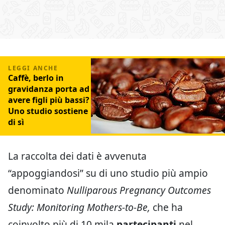
Caffè, berlo in
gravidanza porta ad
avere figli più bassi?
Uno studio sostiene
di sì
La raccolta dei dati è avvenuta
“appoggiandosi” su di uno studio più ampio
denominato
Nulliparous Pregnancy Outcomes
Study: Monitoring Mothers-to-Be,
che ha
coinvolto più di 10 mila
partecipanti
nel