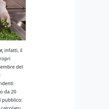
r,
infatti, il
ropri
ttembre del
i
endenti
mo da 20
l pubblico:
 calcolato