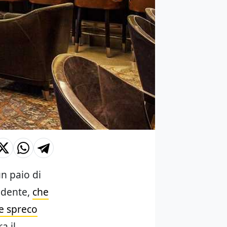
n paio di
ndente,
che
le spreco
a il