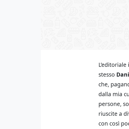
L’editoriale
stesso
Dan
che, pagand
dalla mia c
persone, so
riuscite a 
con così po