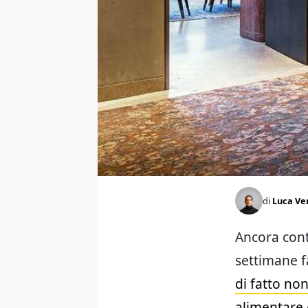
di
Luca Ve
Ancora cont
settimane f
di fatto non
alimentare