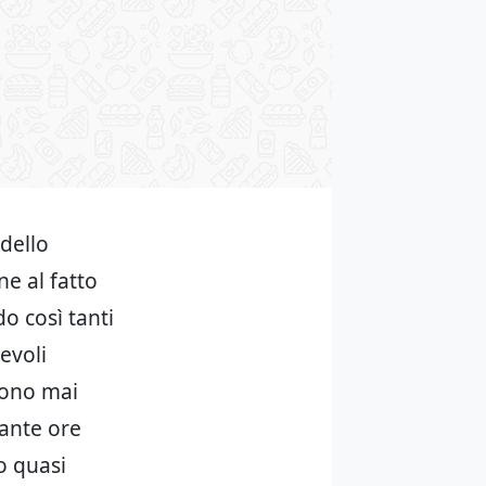
 dello
e al fatto
o così tanti
evoli
sono mai
tante ore
o quasi