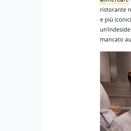
ristorante 
e più iconi
un’indeside
mancato a