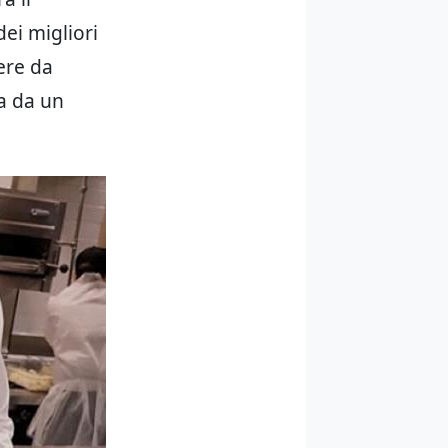
ei migliori
ere da
a da un