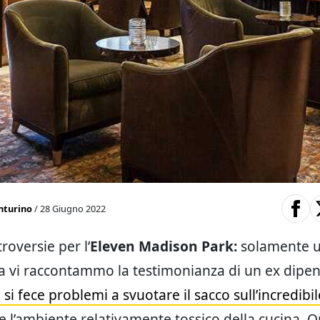
nturino
/ 28 Giugno 2022
roversie per l’
Eleven Madison Park:
solamente u
a vi raccontammo la testimonianza di un ex dipe
 si fece problemi a svuotare il sacco sull’incredibi
e l’ambiente relativamente tossico della cucina. Or