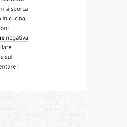
hi si sporca
 in cucina,
uoni
ne
negativa
llare
re sul
entare i