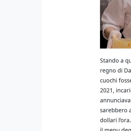
Stando a q
regno di Da
cuochi foss
2021, incari
annunciava 
sarebbero a
dollari l’or
il menu deg