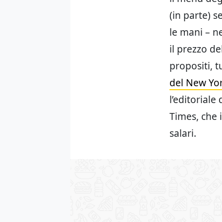
(in parte) s
le mani – n
il prezzo d
propositi, 
del New Yo
l’editoriale
Times, che 
salari.