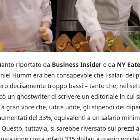
uanto riportato da
Business Insider
e da
NY Eate
niel Humm era ben consapevole che i salari dei p
ero decisamente troppo bassi – tanto che, nel se
cò un ghostwriter di scrivere un editoriale in cui s
a gran voce che, udite udite, gli stipendi dei dip
umentati del 33%, equivalenti a un salario mini
a. Questo, tuttavia, si sarebbe riversato sui prezzi a
ustazione costa infatti 335 dollari a cranio poiché