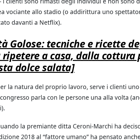
i clienti sono rimasti degli individui e non sono d
a vociante allo stadio (o addirittura uno spettato
ato davanti a Netflix).
tà Golose: tecniche e ricette de
 ripetere a casa, dalla cottura
sta dolce salata]
r la natura del proprio lavoro, serve i clienti uno
congresso parla con le persone una alla volta (an
).
uando la premiante ditta Ceroni-Marchi ha deciso
edizione 2018 al “fattore umano” ha pensato anche