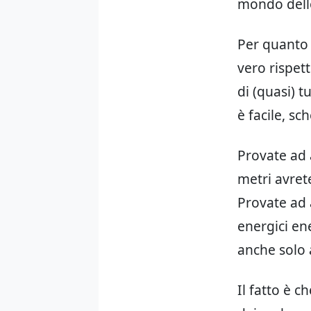
mondo dello
Per quanto 
vero rispett
di (quasi) 
è facile, s
Provate ad 
metri avret
Provate ad 
energici en
anche solo 
Il fatto è c