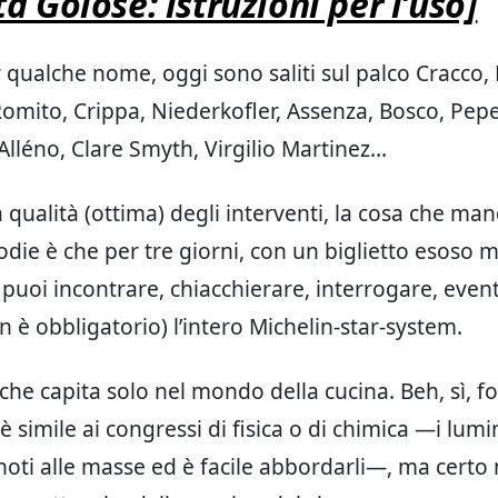
tà Golose: istruzioni per l’uso]
r qualche nome, oggi sono saliti sul palco Cracco, 
omito, Crippa, Niederkofler, Assenza, Bosco, Pepe
 Alléno, Clare Smyth, Virgilio Martinez…
la qualità (ottima) degli interventi, la cosa che ma
foodie è che per tre giorni, con un biglietto esoso
 puoi incontrare, chiacchierare, interrogare, eve
n è obbligatorio) l’intero Michelin-star-system.
che capita solo nel mondo della cucina. Beh, sì, f
è simile ai congressi di fisica o di chimica —i lum
gnoti alle masse ed è facile abbordarli—, ma certo