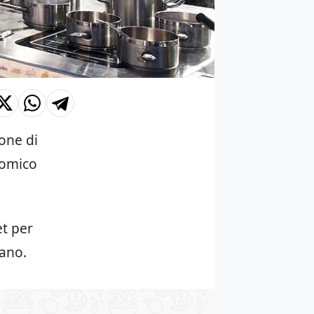
ione di
nomico
et per
vano.