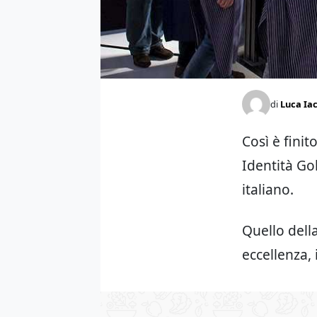
di
Luca Ia
Così è finit
Identità Go
italiano.
Quello dell
eccellenza, 