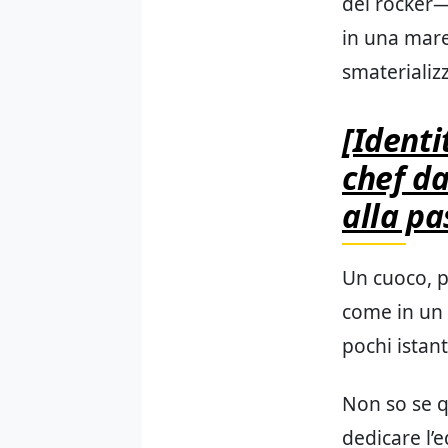
dei rocker— 
in una mare
smaterializz
[Identi
chef da
alla pa
Un cuoco, pe
come in un 
pochi istanti
Non so se q
dedicare l’