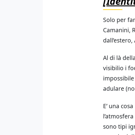
[Identi
Solo per fa
Camanini, R
dall’estero,
Al di là del
visibilio i 
impossibile
adulare (no
E’ una cosa 
l’atmosfera 
sono tipi i