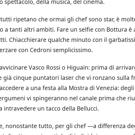
 spettacolo, della musica, del cinema.
tutti ripetano che ormai gli chef sono star, è mo
o a tanti altri ambiti. Fare un selfie con Bottura è 
tutti. Chiacchierare qualche minuto con il garbati
cherzare con Cedroni semplicissimo.
avvicinare Vasco Rossi o Higuain: prima di arrivar
e già cinque puntatori laser che vi ronzano sulla f
accedere a una festa alla Mostra di Venezia: degl
ergumeni vi spingeranno nel canale prima che riu
a intravedere un tacco della Bellucci.
he, nonostante tutto, per gli chef —a differenza deg