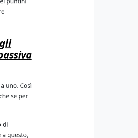
ei puntini
re
gli
 passiva
 a uno. Così
che se per
 di
 a questo,