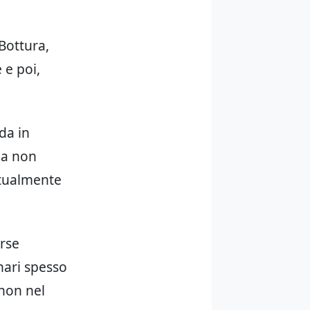
Bottura,
 e poi,
nda in
 ma non
ntualmente
orse
inari spesso
 non nel