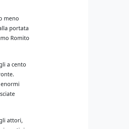
lto meno
alla portata
ssimo Romito
gli a cento
ronte.
i enormi
sciate
li attori,