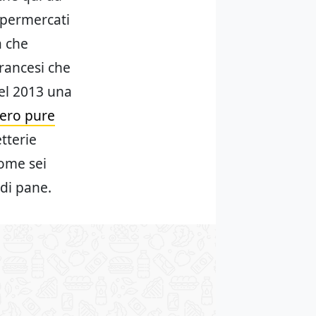
upermercati
a che
rancesi che
nel 2013 una
sero pure
tterie
come sei
 di pane.