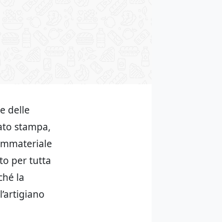
e delle
cato stampa,
 immateriale
o per tutta
ché la
l’artigiano