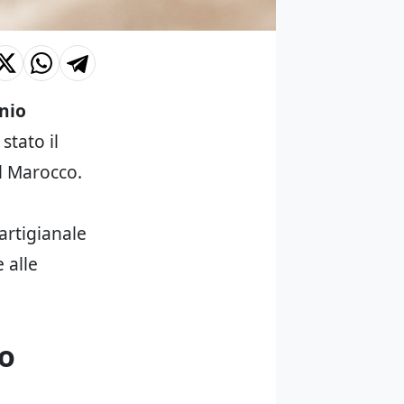
nio
 stato il
l Marocco.
artigianale
 alle
io