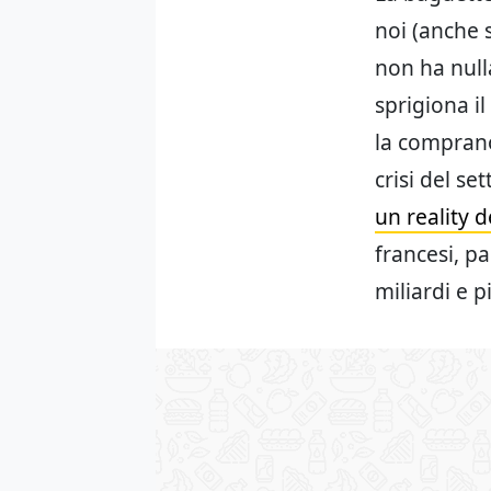
noi (anche 
non ha null
sprigiona i
la comprano 
crisi del se
un reality 
francesi, p
miliardi e p