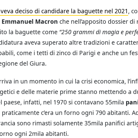
aveva deciso di candidare la baguette nel 2021
, c
i
Emmanuel Macron
che nell’apposito dossier di 
ito la baguette come
“250 grammi di magia e perf
idatura aveva superato altre tradizioni e caratter
abili, come i tetti di zinco di Parigi e anche un fes
regione del Giura.
rriva in un momento in cui la crisi economica, l’inf
rgetici e delle materie prime stanno mettendo a d
l paese, infatti, nel 1970 si contavano 55mila
pani
, praticamente c’era un forno ogni 790 abitanti. A
rancia sono rimasti solamente 35mila panifici artig
forno ogni 2mila abitanti.