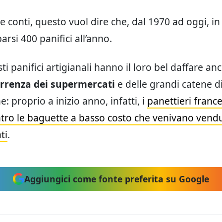
 conti, questo vuol dire che, dal 1970 ad oggi, in
rsi 400 panifici all’anno.
ti panifici artigianali hanno il loro bel daffare an
rrenza dei supermercati
e delle grandi catene d
e: proprio a inizio anno, infatti, i
panettieri france
ontro le baguette a basso costo che venivano vend
ti
.
Aggiungici come fonte preferita su Google