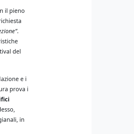
on il pieno
richiesta
ezione”
.
istiche
tival del
lazione e i
ura prova i
fici
desso,
ianali, in