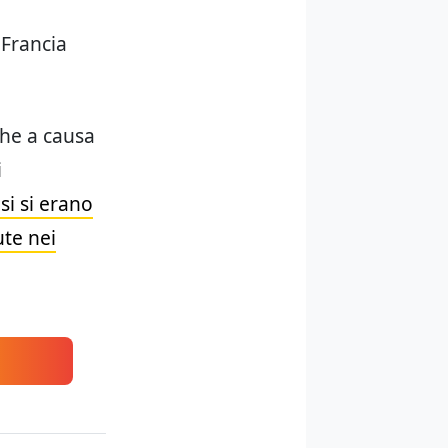
 Francia
che a causa
i
si si erano
ute nei