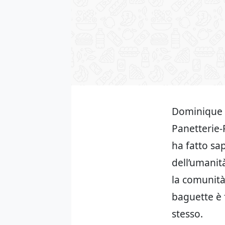
Dominique A
Panetterie-
ha fatto sa
dell’umanit
la comunità
baguette è f
stesso.