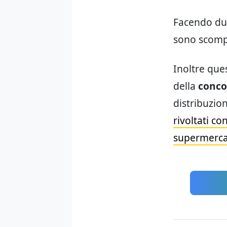
Facendo due
sono scompa
Inoltre ques
della
conco
distribuzion
rivoltati c
supermerca