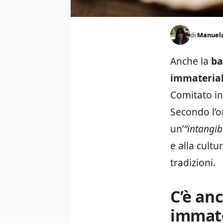
di
Manuel
Anche la
ba
immaterial
Comitato in
Secondo l’o
un’
“intangib
e alla cult
tradizioni.
C’è an
immate