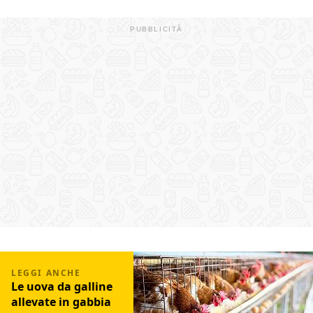
Le uova da galline
allevate in gabbia